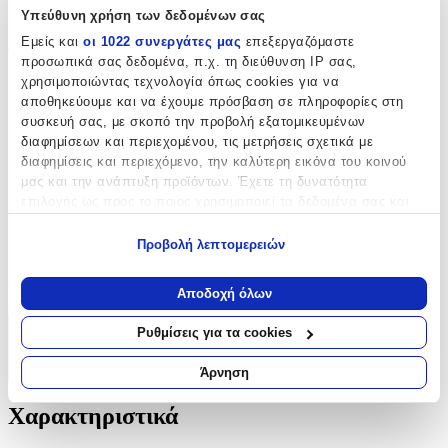
Χαρακτηριστικά
Υπεύθυνη χρήση των δεδομένων σας
Εμείς και
οι 1022 συνεργάτες μας
επεξεργαζόμαστε
Φύλο
:
προσωπικά σας δεδομένα, π.χ. τη διεύθυνση IP σας,
χρησιμοποιώντας τεχνολογία όπως cookies για να
Αγόρι
αποθηκεύουμε και να έχουμε πρόσβαση σε πληροφορίες στη
Χρώμα
:
συσκευή σας, με σκοπό την προβολή εξατομικευμένων
διαφημίσεων και περιεχομένου, τις μετρήσεις σχετικά με
Εκρού
διαφημίσεις και περιεχόμενο, την καλύτερη εικόνα του κοινού
μας και την ανάπτυξη προϊόντων. Έχετε τη δυνατότητα
Περιεχόμενα
:
επιλογής ως προς το ποιος χρησιμοποιεί τα δεδομένα σας και
Πετσέτα
για ποιους σκοπούς.
Προβολή λεπτομερειών
Κατασκευαστής
:
Εάν μας επιτρέπετε, θα θέλαμε επίσης:
Να συλλέξουμε πληροφορίες σχετικά με τη γεωγραφική
New Life
Αποδοχή όλων
σας τοποθεσία, οι οποίες μπορεί να είναι ακριβείς σε
απόσταση μερικών μέτρων
Ρυθμίσεις για τα cookies
Χαρακτηριστικά
Να αναγνωρίσουμε τη συσκευή σας σαρώνοντας ενεργά
για συγκεκριμένα χαρακτηριστικά (δακτυλικό αποτύπωμα)
Άρνηση
+
Μάθετε περισσότερα σχετικά με τον τρόπο επεξεργασίας των
προσωπικών σας δεδομένων και καθορίστε τις προτιμήσεις σας
Χαρακτηριστικά
στην
ενότητα “Λεπτομέρειες”
. Μπορείτε να αλλάξετε ή να