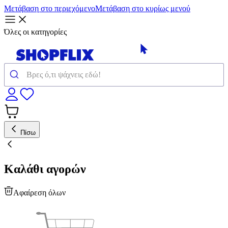
Μετάβαση στο περιεχόμενο
Μετάβαση στο κυρίως μενού
Όλες οι κατηγορίες
Πίσω
Καλάθι αγορών
Αφαίρεση όλων