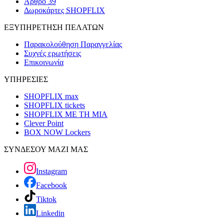
Άρθρο 39
Δωροκάρτες SHOPFLIX
ΕΞΥΠΗΡΕΤΗΣΗ ΠΕΛΑΤΩΝ
Παρακολούθηση Παραγγελίας
Συχνές ερωτήσεις
Επικοινωνία
ΥΠΗΡΕΣΙΕΣ
SHOPFLIX max
SHOPFLIX tickets
SHOPFLIX ΜΕ ΤΗ ΜΙΑ
Clever Point
BOX NOW Lockers
ΣΥΝΔΕΣΟΥ ΜΑΖΙ ΜΑΣ
Instagram
Facebook
Tiktok
Linkedin