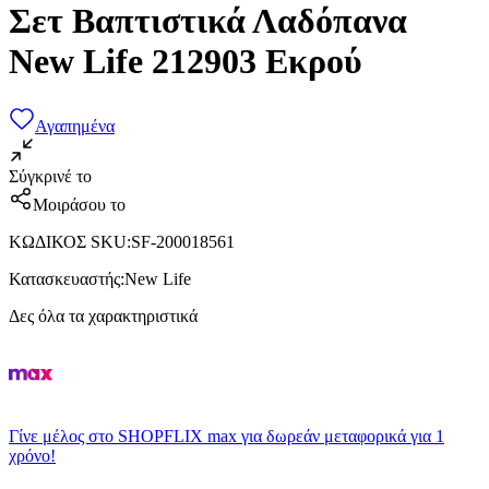
Σετ Βαπτιστικά Λαδόπανα
New Life 212903 Εκρού
Αγαπημένα
Σύγκρινέ το
Μοιράσου το
ΚΩΔΙΚΟΣ SKU
:
SF-200018561
Κατασκευαστής
:
New Life
Δες όλα τα χαρακτηριστικά
Γίνε μέλος στο SHOPFLIX max για δωρεάν μεταφορικά για 1
χρόνο!