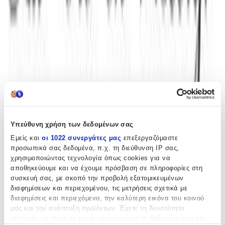
Πίσω
€
65
00
Προσθήκη στο καλάθι
Περιγραφή
Υπεύθυνη χρήση των δεδομένων σας
Εμείς και
οι 1022 συνεργάτες μας
επεξεργαζόμαστε
Με λίγα λόγια...
προσωπικά σας δεδομένα, π.χ. τη διεύθυνση IP σας,
χρησιμοποιώντας τεχνολογία όπως cookies για να
αποθηκεύουμε και να έχουμε πρόσβαση σε πληροφορίες στη
Η βαπτιστική τσάντα της Nuova Vita ξεχωρίζει για τον σύγχρονο
συσκευή σας, με σκοπό την προβολή εξατομικευμένων
σχεδιασμό και την υψηλή ποιότητα κατασκευής της, αποτελώντας
ιδανική επιλογή για τη σημαντική αυτή ημέρα. Με ουδέτερο στυλ
διαφημίσεων και περιεχομένου, τις μετρήσεις σχετικά με
που ταιριάζει σε κάθε παιδί, αποτελεί πρακτική και διαχρονική
διαφημίσεις και περιεχόμενο, την καλύτερη εικόνα του κοινού
λύση τόσο για τις ανάγκες της τελετής, όσο και για μετέπειτα
μας και την ανάπτυξη προϊόντων. Έχετε τη δυνατότητα
χρήση. Η αξιοπιστία του κατασκευαστή εγγυάται ανθεκτικότητα και
επιλογής ως προς το ποιος χρησιμοποιεί τα δεδομένα σας και
άνεση στη μεταφορά, ενώ το διακριτικό της ύφος θα εντυπωσιάσει