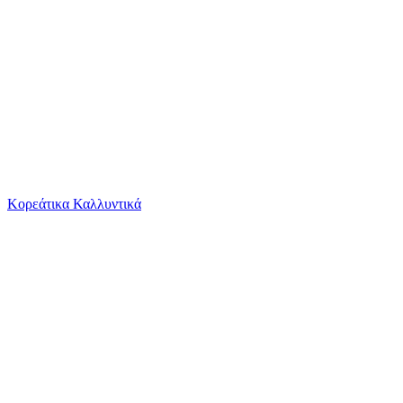
Το καλάθι είναι άδειο
Όλες οι κατηγορίες
Κορεάτικα Καλλυντικά
Ψάχνεις για δροσιά;
Βαπτιστική Τσάντα Nuova Vita 54x20x30cm ΝΒ545...