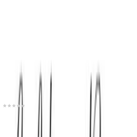
(
25
)
Παράδοση 4-9 ημέρες
Βάλε τον ΤΚ σου για να μάθεις εκτιμώμενο κόστος και
ημερομηνία παράδοσης
Πίσω
€
61
80
Προσθήκη στο καλάθι
Moris Events
0.00
(
0
)
Παράδοση 4-9 ημέρες