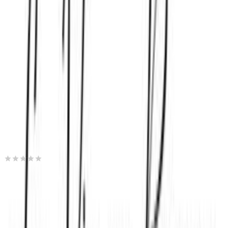
Βάλε τον ΤΚ σου για να μάθεις εκτιμώμενο κόστος και
ημερομηνία παράδοσης
Πίσω
€
65
00
Προσθήκη στο καλάθι
Moris Events
0.00
(
0
)
Παράδοση 4-9 ημέρες
Βάλε τον ΤΚ σου για να μάθεις εκτιμώμενο κόστος και