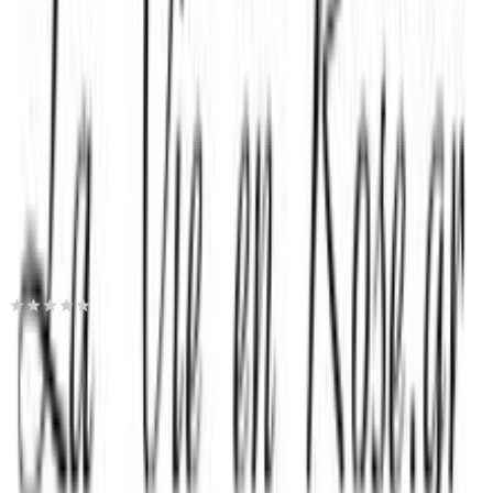
ημερομηνία παράδοσης
Πίσω
€
65
00
Προσθήκη στο καλάθι
Moris Events
0.00
(
0
)
Παράδοση 4-9 ημέρες
Βάλε τον ΤΚ σου για να μάθεις εκτιμώμενο κόστος και
ημερομηνία παράδοσης