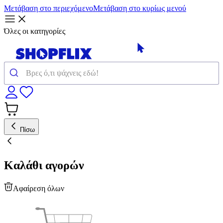
Μετάβαση στο περιεχόμενο
Μετάβαση στο κυρίως μενού
Όλες οι κατηγορίες
Πίσω
Καλάθι αγορών
Αφαίρεση όλων