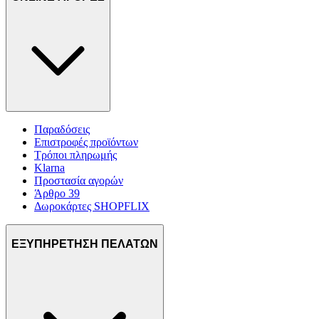
Παραδόσεις
Επιστροφές προϊόντων
Τρόποι πληρωμής
Klarna
Προστασία αγορών
Άρθρο 39
Δωροκάρτες SHOPFLIX
ΕΞΥΠΗΡΕΤΗΣΗ ΠΕΛΑΤΩΝ