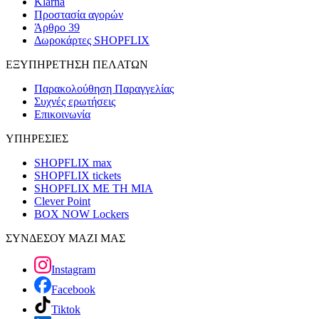
Klarna
Προστασία αγορών
Άρθρο 39
Δωροκάρτες SHOPFLIX
ΕΞΥΠΗΡΕΤΗΣΗ ΠΕΛΑΤΩΝ
Παρακολούθηση Παραγγελίας
Συχνές ερωτήσεις
Επικοινωνία
ΥΠΗΡΕΣΙΕΣ
SHOPFLIX max
SHOPFLIX tickets
SHOPFLIX ΜΕ ΤΗ ΜΙΑ
Clever Point
BOX NOW Lockers
ΣΥΝΔΕΣΟΥ ΜΑΖΙ ΜΑΣ
Instagram
Facebook
Tiktok