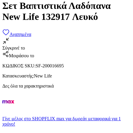
Σετ Βαπτιστικά Λαδόπανα
New Life 132917 Λευκό
Αγαπημένα
Σύγκρινέ το
Μοιράσου το
ΚΩΔΙΚΟΣ SKU
:
SF-200016695
Κατασκευαστής
:
New Life
Δες όλα τα χαρακτηριστικά
Γίνε μέλος στο SHOPFLIX max για δωρεάν μεταφορικά για 1
χρόνο!