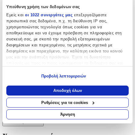
ασφάλεια στο μικρό σας.
Υπεύθυνη χρήση των δεδομένων σας
Χαρακτηριστικά
Εμείς και
οι 1022 συνεργάτες μας
επεξεργαζόμαστε
προσωπικά σας δεδομένα, π.χ. τη διεύθυνση IP σας,
Φύλο
:
χρησιμοποιώντας τεχνολογία όπως cookies για να
αποθηκεύουμε και να έχουμε πρόσβαση σε πληροφορίες στη
Αγόρι
συσκευή σας, με σκοπό την προβολή εξατομικευμένων
διαφημίσεων και περιεχομένου, τις μετρήσεις σχετικά με
Χρώμα
:
διαφημίσεις και περιεχόμενο, την καλύτερη εικόνα του κοινού
Λευκό
μας και την ανάπτυξη προϊόντων. Έχετε τη δυνατότητα
επιλογής ως προς το ποιος χρησιμοποιεί τα δεδομένα σας και
Περιεχόμενα
:
για ποιους σκοπούς.
Προβολή λεπτομερειών
Πετσέτα
Εάν μας επιτρέπετε, θα θέλαμε επίσης:
Κατασκευαστής
:
Να συλλέξουμε πληροφορίες σχετικά με τη γεωγραφική
Αποδοχή όλων
σας τοποθεσία, οι οποίες μπορεί να είναι ακριβείς σε
New Life
απόσταση μερικών μέτρων
Ρυθμίσεις για τα cookies
Να αναγνωρίσουμε τη συσκευή σας σαρώνοντας ενεργά
για συγκεκριμένα χαρακτηριστικά (δακτυλικό αποτύπωμα)
Χαρακτηριστικά
Άρνηση
Μάθετε περισσότερα σχετικά με τον τρόπο επεξεργασίας των
+
προσωπικών σας δεδομένων και καθορίστε τις προτιμήσεις σας
στην
ενότητα “Λεπτομέρειες”
. Μπορείτε να αλλάξετε ή να