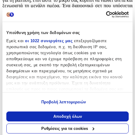
για τη βάπτιση, έτσι ώστε το μικρό σας κορίτσι να νιώθει άνετα και
ξεχωριστά τη μεγάλη ημέρα. Ένα διαχρονικό σετ που υπόσχεται
μοναδικές στιγμές και όμορφες αναμνήσεις.
Χαρακτηριστικά
Υπεύθυνη χρήση των δεδομένων σας
Φύλο
:
Εμείς και
οι 1022 συνεργάτες μας
επεξεργαζόμαστε
Κορίτσι
προσωπικά σας δεδομένα, π.χ. τη διεύθυνση IP σας,
χρησιμοποιώντας τεχνολογία όπως cookies για να
Χρώμα
:
αποθηκεύουμε και να έχουμε πρόσβαση σε πληροφορίες στη
συσκευή σας, με σκοπό την προβολή εξατομικευμένων
Εκρού
διαφημίσεων και περιεχομένου, τις μετρήσεις σχετικά με
διαφημίσεις και περιεχόμενο, την καλύτερη εικόνα του κοινού
Μοτίβο
:
μας και την ανάπτυξη προϊόντων. Έχετε τη δυνατότητα
Λουλούδι
επιλογής ως προς το ποιος χρησιμοποιεί τα δεδομένα σας και
για ποιους σκοπούς.
Περιεχόμενα
:
Προβολή λεπτομερειών
Εάν μας επιτρέπετε, θα θέλαμε επίσης:
Πετσέτα
Να συλλέξουμε πληροφορίες σχετικά με τη γεωγραφική
Αποδοχή όλων
Κατασκευαστής
:
σας τοποθεσία, οι οποίες μπορεί να είναι ακριβείς σε
απόσταση μερικών μέτρων
Ρυθμίσεις για τα cookies
New Life
Να αναγνωρίσουμε τη συσκευή σας σαρώνοντας ενεργά