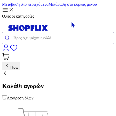
Μετάβαση στο περιεχόμενο
Μετάβαση στο κυρίως μενού
Όλες οι κατηγορίες
Πίσω
Καλάθι αγορών
Αφαίρεση όλων