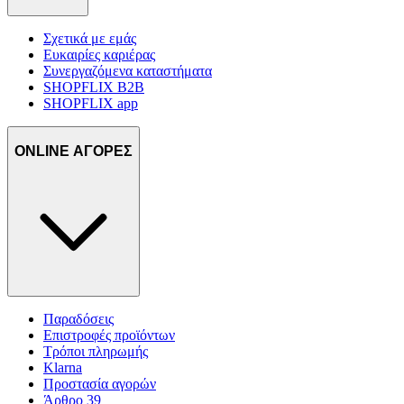
Σχετικά με εμάς
Ευκαιρίες καριέρας
Συνεργαζόμενα καταστήματα
SHOPFLIX B2B
SHOPFLIX app
ONLINE ΑΓΟΡΕΣ
Παραδόσεις
Επιστροφές προϊόντων
Τρόποι πληρωμής
Klarna
Προστασία αγορών
Άρθρο 39