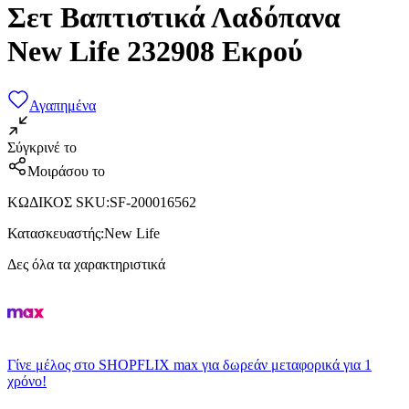
Σετ Βαπτιστικά Λαδόπανα
New Life 232908 Εκρού
Αγαπημένα
Σύγκρινέ το
Μοιράσου το
ΚΩΔΙΚΟΣ SKU
:
SF-200016562
Κατασκευαστής
:
New Life
Δες όλα τα χαρακτηριστικά
Γίνε μέλος στο SHOPFLIX max για δωρεάν μεταφορικά για 1
χρόνο!