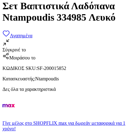
Σετ Βαπτιστικά Λαδόπανα
Ntampoudis 334985 Λευκό
Αγαπημένα
Σύγκρινέ το
Μοιράσου το
ΚΩΔΙΚΟΣ SKU
:
SF-200015852
Κατασκευαστής
:
Ntampoudis
Δες όλα τα χαρακτηριστικά
Γίνε μέλος στο SHOPFLIX max για δωρεάν μεταφορικά για 1
χρόνο!