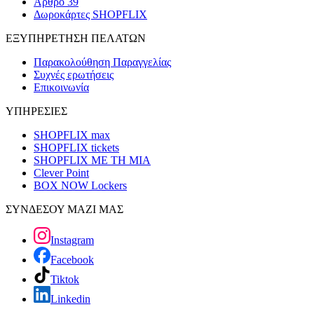
Άρθρο 39
Δωροκάρτες SHOPFLIX
ΕΞΥΠΗΡΕΤΗΣΗ ΠΕΛΑΤΩΝ
Παρακολούθηση Παραγγελίας
Συχνές ερωτήσεις
Επικοινωνία
ΥΠΗΡΕΣΙΕΣ
SHOPFLIX max
SHOPFLIX tickets
SHOPFLIX ΜΕ ΤΗ ΜΙΑ
Clever Point
BOX NOW Lockers
ΣΥΝΔΕΣΟΥ ΜΑΖΙ ΜΑΣ
Instagram
Facebook
Tiktok
Linkedin