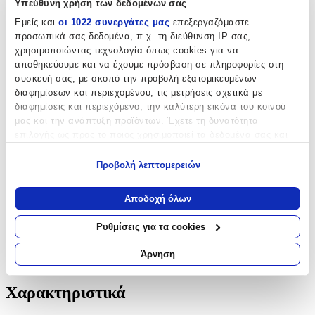
Χαρακτηριστικά
Υπεύθυνη χρήση των δεδομένων σας
Εμείς και
οι 1022 συνεργάτες μας
επεξεργαζόμαστε
Φύλο
:
προσωπικά σας δεδομένα, π.χ. τη διεύθυνση IP σας,
χρησιμοποιώντας τεχνολογία όπως cookies για να
Κορίτσι
αποθηκεύουμε και να έχουμε πρόσβαση σε πληροφορίες στη
συσκευή σας, με σκοπό την προβολή εξατομικευμένων
Χρώμα
:
διαφημίσεων και περιεχομένου, τις μετρήσεις σχετικά με
Λευκό
διαφημίσεις και περιεχόμενο, την καλύτερη εικόνα του κοινού
μας και την ανάπτυξη προϊόντων. Έχετε τη δυνατότητα
Περιεχόμενα
:
επιλογής ως προς το ποιος χρησιμοποιεί τα δεδομένα σας και
για ποιους σκοπούς.
Πετσέτα
Προβολή λεπτομερειών
Εάν μας επιτρέπετε, θα θέλαμε επίσης:
Κατασκευαστής
:
Να συλλέξουμε πληροφορίες σχετικά με τη γεωγραφική
Αποδοχή όλων
Ntampoudis
σας τοποθεσία, οι οποίες μπορεί να είναι ακριβείς σε
απόσταση μερικών μέτρων
Ρυθμίσεις για τα cookies
Να αναγνωρίσουμε τη συσκευή σας σαρώνοντας ενεργά
Χαρακτηριστικά
για συγκεκριμένα χαρακτηριστικά (δακτυλικό αποτύπωμα)
Άρνηση
+
Μάθετε περισσότερα σχετικά με τον τρόπο επεξεργασίας των
προσωπικών σας δεδομένων και καθορίστε τις προτιμήσεις σας
Χαρακτηριστικά
στην
ενότητα “Λεπτομέρειες”
. Μπορείτε να αλλάξετε ή να
ανακαλέσετε τη συγκατάθεσή σας ανά πάσα στιγμή από τη