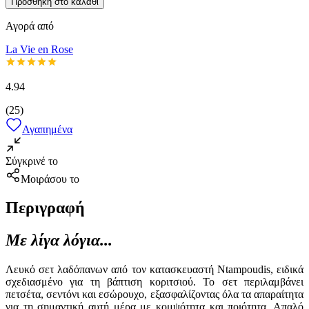
Προσθήκη στο καλάθι
Αγορά από
La Vie en Rose
4.94
(
25
)
Αγαπημένα
Σύγκρινέ το
Μοιράσου το
Περιγραφή
Με λίγα λόγια...
Λευκό σετ λαδόπανων από τον κατασκευαστή Ntampoudis, ειδικά
σχεδιασμένο για τη βάπτιση κοριτσιού. Το σετ περιλαμβάνει
πετσέτα, σεντόνι και εσώρουχο, εξασφαλίζοντας όλα τα απαραίτητα
για τη σημαντική αυτή μέρα με κομψότητα και ποιότητα. Απαλό