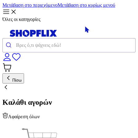
Μετάβαση στο περιεχόμενο
Μετάβαση στο κυρίως μενού
Όλες οι κατηγορίες
Πίσω
Καλάθι αγορών
Αφαίρεση όλων