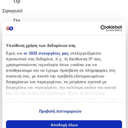
Όχι
Στρογγυλό
:
Όχι
Μοκέτα
:
Όχι
Υπεύθυνη χρήση των δεδομένων σας
Σετ
:
Εμείς και
οι 1022 συνεργάτες μας
επεξεργαζόμαστε
προσωπικά σας δεδομένα, π.χ. τη διεύθυνση IP σας,
Όχι
χρησιμοποιώντας τεχνολογία όπως cookies για να
Διαστάσεις
αποθηκεύουμε και να έχουμε πρόσβαση σε πληροφορίες στη
συσκευή σας, με σκοπό την προβολή εξατομικευμένων
Πλάτος
:
διαφημίσεων και περιεχομένου, τις μετρήσεις σχετικά με
διαφημίσεις και περιεχόμενο, την καλύτερη εικόνα του κοινού
230
μας και την ανάπτυξη προϊόντων. Έχετε τη δυνατότητα
επιλογής ως προς το ποιος χρησιμοποιεί τα δεδομένα σας και
cm
για ποιους σκοπούς.
Μήκος
:
Προβολή λεπτομερειών
280
Εάν μας επιτρέπετε, θα θέλαμε επίσης:
Να συλλέξουμε πληροφορίες σχετικά με τη γεωγραφική
Αποδοχή όλων
cm