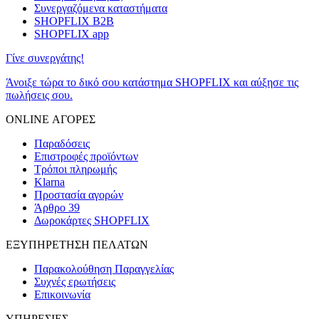
Συνεργαζόμενα καταστήματα
SHOPFLIX B2B
SHOPFLIX app
Γίνε συνεργάτης!
Άνοιξε τώρα το δικό σου κατάστημα SHOPFLIX και αύξησε τις
πωλήσεις σου.
ONLINE ΑΓΟΡΕΣ
Παραδόσεις
Επιστροφές προϊόντων
Τρόποι πληρωμής
Klarna
Προστασία αγορών
Άρθρο 39
Δωροκάρτες SHOPFLIX
ΕΞΥΠΗΡΕΤΗΣΗ ΠΕΛΑΤΩΝ
Παρακολούθηση Παραγγελίας
Συχνές ερωτήσεις
Επικοινωνία
ΥΠΗΡΕΣΙΕΣ