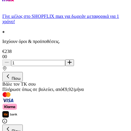
Γίνε μέλος στο SHOPFLIX max για δωρεάν μεταφορικά για 1
χρόνο!
Ισχύουν όροι & προϋποθέσεις.
€
238
00
Πίσω
Βάλε τον ΤΚ σου
Πλήρωσε όπως σε βολεύει
,
από
€
9,92
/
μήνα