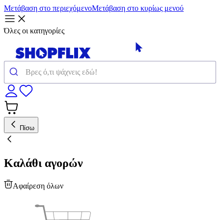
Μετάβαση στο περιεχόμενο
Μετάβαση στο κυρίως μενού
Όλες οι κατηγορίες
Πίσω
Καλάθι αγορών
Αφαίρεση όλων