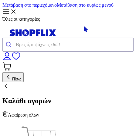
Μετάβαση στο περιεχόμενο
Μετάβαση στο κυρίως μενού
Όλες οι κατηγορίες
Πίσω
Καλάθι αγορών
Αφαίρεση όλων