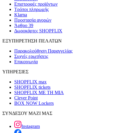
Επιστροφές προϊόντων
Τρόποι πληρωμής
Klarna
Προστασία αγορών
Άρθρο 39
Δωροκάρτες SHOPFLIX
ΕΞΥΠΗΡΕΤΗΣΗ ΠΕΛΑΤΩΝ
Παρακολούθηση Παραγγελίας
Συχνές ερωτήσεις
Επικοινωνία
ΥΠΗΡΕΣΙΕΣ
SHOPFLIX max
SHOPFLIX tickets
SHOPFLIX ΜΕ ΤΗ ΜΙΑ
Clever Point
BOX NOW Lockers
ΣΥΝΔΕΣΟΥ ΜΑΖΙ ΜΑΣ
Instagram