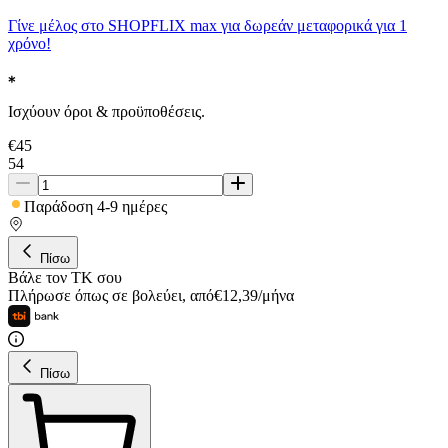
Γίνε μέλος στο SHOPFLIX max για δωρεάν μεταφορικά για 1
χρόνο!
Ισχύουν όροι & προϋποθέσεις.
€
45
54
Παράδοση 4-9 ημέρες
Πίσω
Βάλε τον ΤΚ σου
Πλήρωσε όπως σε βολεύει
,
από
€
12,39
/
μήνα
Πίσω