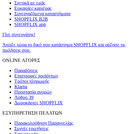
Σχετικά με εμάς
Ευκαιρίες καριέρας
Συνεργαζόμενα καταστήματα
SHOPFLIX B2B
SHOPFLIX app
Γίνε συνεργάτης!
Άνοιξε τώρα το δικό σου κατάστημα SHOPFLIX και αύξησε τις
πωλήσεις σου.
ONLINE ΑΓΟΡΕΣ
Παραδόσεις
Επιστροφές προϊόντων
Τρόποι πληρωμής
Klarna
Προστασία αγορών
Άρθρο 39
Δωροκάρτες SHOPFLIX
ΕΞΥΠΗΡΕΤΗΣΗ ΠΕΛΑΤΩΝ
Παρακολούθηση Παραγγελίας
Συχνές ερωτήσεις
Επικοινωνία