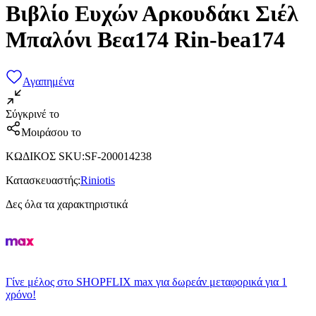
Βιβλίο Ευχών Αρκουδάκι Σιέλ
Μπαλόνι Βεα174 Rin-bea174
Αγαπημένα
Σύγκρινέ το
Μοιράσου το
ΚΩΔΙΚΟΣ SKU
:
SF-200014238
Κατασκευαστής
:
Riniotis
Δες όλα τα χαρακτηριστικά
Γίνε μέλος στο SHOPFLIX max για δωρεάν μεταφορικά για 1
χρόνο!