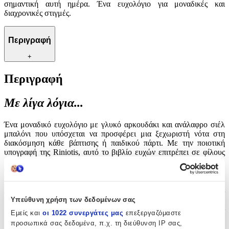
σημαντική αυτή ημέρα. Ένα ευχολόγιο για μοναδικές και
διαχρονικές στιγμές.
Περιγραφή
+
Περιγραφή
Με λίγα λόγια...
Ένα μοναδικό ευχολόγιο με γλυκό αρκουδάκι και ανάλαφρο σιέλ
μπαλόνι που υπόσχεται να προσφέρει μια ξεχωριστή νότα στη
διακόσμηση κάθε βάπτισης ή παιδικού πάρτι. Με την ποιοτική
υπογραφή της Riniotis, αυτό το βιβλίο ευχών επιτρέπει σε φίλους
και συγγενείς να γράψουν τις πιο όμορφες ευχές και αναμνήσεις για
το μικρό σας, δημιουργώντας ένα πολύτιμο αναμνηστικό που θα
treasured για πάντα. Η προσεγμένη εικονογράφηση και η
χαριτωμένη θεματολογία το καθιστούν ιδανικό δώρο για όσους
θέλουν να προσδώσουν έναν παραμυθένιο χαρακτήρα στη
Υπεύθυνη χρήση των δεδομένων σας
σημαντική αυτή ημέρα. Ένα ευχολόγιο για μοναδικές και
Εμείς και
οι 1022 συνεργάτες μας
επεξεργαζόμαστε
διαχρονικές στιγμές.
προσωπικά σας δεδομένα, π.χ. τη διεύθυνση IP σας,