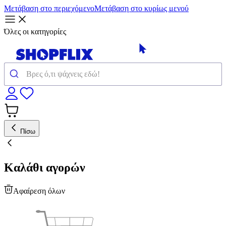
Μετάβαση στο περιεχόμενο
Μετάβαση στο κυρίως μενού
Όλες οι κατηγορίες
Πίσω
Καλάθι αγορών
Αφαίρεση όλων