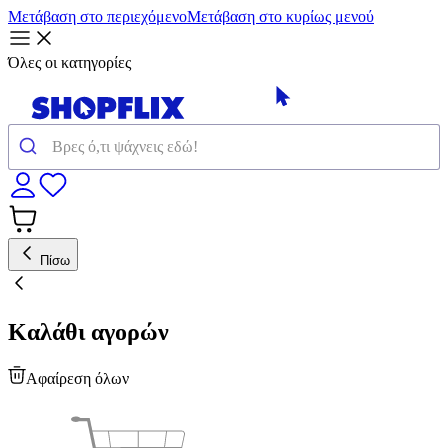
Μετάβαση στο περιεχόμενο
Μετάβαση στο κυρίως μενού
Όλες οι κατηγορίες
Πίσω
Καλάθι αγορών
Αφαίρεση όλων