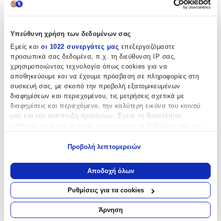
Beauty Home
Χαρακτηριστικά
Υπεύθυνη χρήση των δεδομένων σας
Εμείς και
οι 1022 συνεργάτες μας
επεξεργαζόμαστε
+
προσωπικά σας δεδομένα, π.χ. τη διεύθυνση IP σας,
χρησιμοποιώντας τεχνολογία όπως cookies για να
Χαρακτηριστικά
αποθηκεύουμε και να έχουμε πρόσβαση σε πληροφορίες στη
συσκευή σας, με σκοπό την προβολή εξατομικευμένων
Φύλο
:
διαφημίσεων και περιεχομένου, τις μετρήσεις σχετικά με
διαφημίσεις και περιεχόμενο, την καλύτερη εικόνα του κοινού
Unisex
μας και την ανάπτυξη προϊόντων. Έχετε τη δυνατότητα
Είδος
:
επιλογής ως προς το ποιος χρησιμοποιεί τα δεδομένα σας και
για ποιους σκοπούς.
Βιβλίο Ευχών
Προβολή λεπτομερειών
Εάν μας επιτρέπετε, θα θέλαμε επίσης:
Κατασκευαστής
:
Να συλλέξουμε πληροφορίες σχετικά με τη γεωγραφική
Αποδοχή όλων
Beauty Home
σας τοποθεσία, οι οποίες μπορεί να είναι ακριβείς σε
απόσταση μερικών μέτρων
Ρυθμίσεις για τα cookies
Αξιολογήσεις
Να αναγνωρίσουμε τη συσκευή σας σαρώνοντας ενεργά
για συγκεκριμένα χαρακτηριστικά (δακτυλικό αποτύπωμα)
Άρνηση
Προς το παρόν δεν υπάρχουν άλλες αξιολογήσεις. Όταν
Μάθετε περισσότερα σχετικά με τον τρόπο επεξεργασίας των