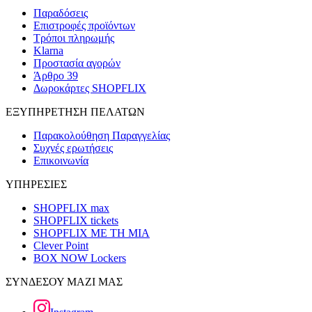
Παραδόσεις
Επιστροφές προϊόντων
Τρόποι πληρωμής
Klarna
Προστασία αγορών
Άρθρο 39
Δωροκάρτες SHOPFLIX
ΕΞΥΠΗΡΕΤΗΣΗ ΠΕΛΑΤΩΝ
Παρακολούθηση Παραγγελίας
Συχνές ερωτήσεις
Επικοινωνία
ΥΠΗΡΕΣΙΕΣ
SHOPFLIX max
SHOPFLIX tickets
SHOPFLIX ΜΕ ΤΗ ΜΙΑ
Clever Point
BOX NOW Lockers
ΣΥΝΔΕΣΟΥ ΜΑΖΙ ΜΑΣ