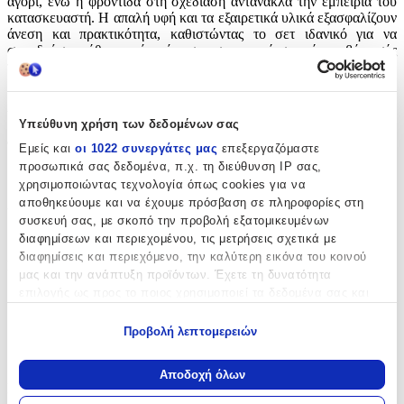
αγόρι, ενώ η φροντίδα στη σχεδίαση αντανακλά την εμπειρία του
κατασκευαστή. Η απαλή υφή και τα εξαιρετικά υλικά εξασφαλίζουν
άνεση και πρακτικότητα, καθιστώντας το σετ ιδανικό για να
συνοδεύσει κάθε μικρό αγόρι στη σημαντική στιγμή της βάπτισής
του.
Χαρακτηριστικά
Υπεύθυνη χρήση των δεδομένων σας
Φύλο
:
Εμείς και
οι 1022 συνεργάτες μας
επεξεργαζόμαστε
προσωπικά σας δεδομένα, π.χ. τη διεύθυνση IP σας,
Αγόρι
χρησιμοποιώντας τεχνολογία όπως cookies για να
αποθηκεύουμε και να έχουμε πρόσβαση σε πληροφορίες στη
Χρώμα
:
συσκευή σας, με σκοπό την προβολή εξατομικευμένων
Εκρού
διαφημίσεων και περιεχομένου, τις μετρήσεις σχετικά με
διαφημίσεις και περιεχόμενο, την καλύτερη εικόνα του κοινού
Περιεχόμενα
:
μας και την ανάπτυξη προϊόντων. Έχετε τη δυνατότητα
επιλογής ως προς το ποιος χρησιμοποιεί τα δεδομένα σας και
Εσώρουχο
για ποιους σκοπούς.
Πετσέτα
Προβολή λεπτομερειών
Εάν μας επιτρέπετε, θα θέλαμε επίσης:
Σεντόνι
Να συλλέξουμε πληροφορίες σχετικά με τη γεωγραφική
Αποδοχή όλων
σας τοποθεσία, οι οποίες μπορεί να είναι ακριβείς σε
Κατασκευαστής
:
απόσταση μερικών μέτρων