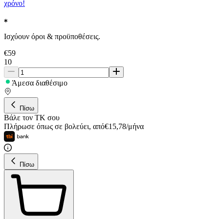
χρόνο!
Ισχύουν όροι & προϋποθέσεις.
€
59
10
Άμεσα διαθέσιμο
Πίσω
Βάλε τον ΤΚ σου
Πλήρωσε όπως σε βολεύει
,
από
€
15,78
/
μήνα
Πίσω