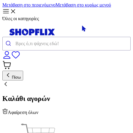
Μετάβαση στο περιεχόμενο
Μετάβαση στο κυρίως μενού
Όλες οι κατηγορίες
Πίσω
Καλάθι αγορών
Αφαίρεση όλων