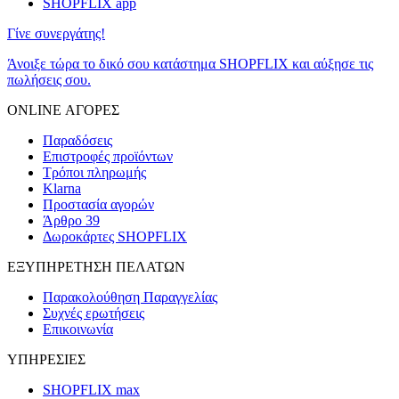
SHOPFLIX app
Γίνε συνεργάτης!
Άνοιξε τώρα το δικό σου κατάστημα SHOPFLIX και αύξησε τις
πωλήσεις σου.
ONLINE ΑΓΟΡΕΣ
Παραδόσεις
Επιστροφές προϊόντων
Τρόποι πληρωμής
Klarna
Προστασία αγορών
Άρθρο 39
Δωροκάρτες SHOPFLIX
ΕΞΥΠΗΡΕΤΗΣΗ ΠΕΛΑΤΩΝ
Παρακολούθηση Παραγγελίας
Συχνές ερωτήσεις
Επικοινωνία
ΥΠΗΡΕΣΙΕΣ
SHOPFLIX max