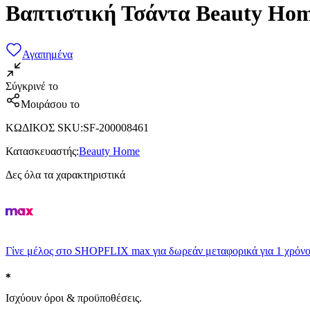
Βαπτιστική Τσάντα Beauty Ho
Αγαπημένα
Σύγκρινέ το
Μοιράσου το
ΚΩΔΙΚΟΣ SKU
:
SF-200008461
Κατασκευαστής
:
Beauty Home
Δες όλα τα χαρακτηριστικά
Γίνε μέλος στο SHOPFLIX max για δωρεάν μεταφορικά για 1 χρόνο
Ισχύουν όροι & προϋποθέσεις.