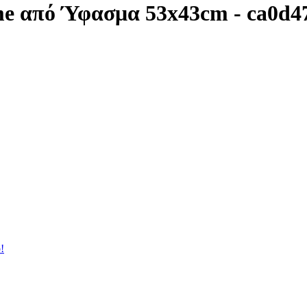
me από Ύφασμα 53x43cm - ca0d4
!