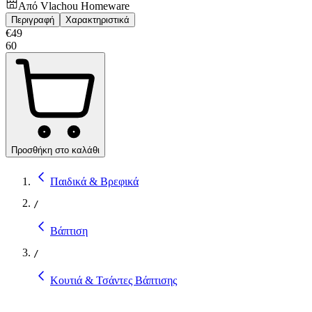
Από
Vlachou Homeware
Περιγραφή
Χαρακτηριστικά
€
49
60
Προσθήκη στο καλάθι
Παιδικά & Βρεφικά
/
Βάπτιση
/
Κουτιά & Τσάντες Βάπτισης