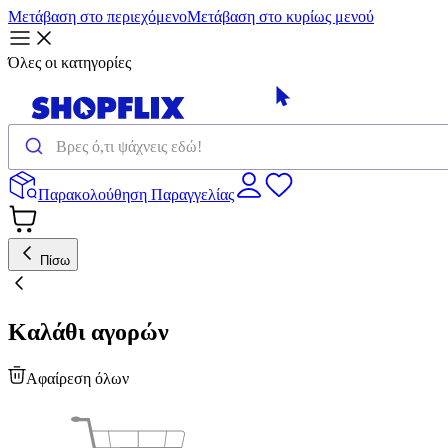
Μετάβαση στο περιεχόμενο
Μετάβαση στο κυρίως μενού
Όλες οι κατηγορίες
Παρακολούθηση Παραγγελίας
Πίσω
Καλάθι αγορών
Αφαίρεση όλων