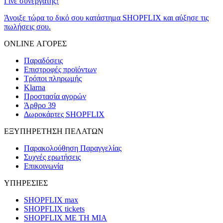
Γίνε συνεργάτης!
Άνοιξε τώρα το δικό σου κατάστημα SHOPFLIX και αύξησε τις
πωλήσεις σου.
ONLINE ΑΓΟΡΕΣ
Παραδόσεις
Επιστροφές προϊόντων
Τρόποι πληρωμής
Klarna
Προστασία αγορών
Άρθρο 39
Δωροκάρτες SHOPFLIX
ΕΞΥΠΗΡΕΤΗΣΗ ΠΕΛΑΤΩΝ
Παρακολούθηση Παραγγελίας
Συχνές ερωτήσεις
Επικοινωνία
ΥΠΗΡΕΣΙΕΣ
SHOPFLIX max
SHOPFLIX tickets
SHOPFLIX ΜΕ ΤΗ ΜΙΑ