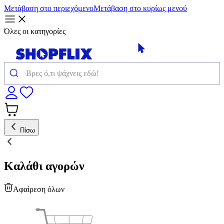
Μετάβαση στο περιεχόμενο
Μετάβαση στο κυρίως μενού
Όλες οι κατηγορίες
Πίσω
Καλάθι αγορών
Αφαίρεση όλων