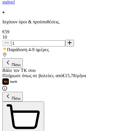
χρόνο!
Ισχύουν όροι & προϋποθέσεις.
€
59
10
Παράδοση 4-9 ημέρες
Πίσω
Βάλε τον ΤΚ σου
Πλήρωσε όπως σε βολεύει
,
από
€
15,78
/
μήνα
Πίσω