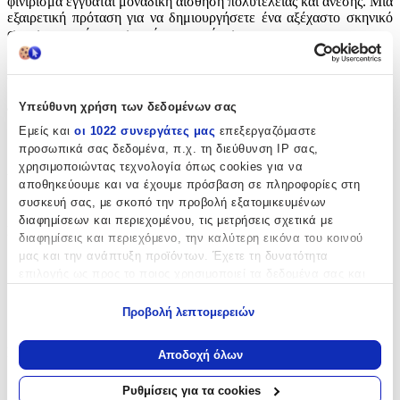
φινίρισμα εγγυάται μοναδική αίσθηση πολυτέλειας και άνεσης. Μία
εξαιρετική πρόταση για να δημιουργήσετε ένα αξέχαστο σκηνικό
στη σημαντικότερη στιγμή της μικρής σας.
Χαρακτηριστικά
Υπεύθυνη χρήση των δεδομένων σας
Φύλο
:
Εμείς και
οι 1022 συνεργάτες μας
επεξεργαζόμαστε
Κορίτσι
προσωπικά σας δεδομένα, π.χ. τη διεύθυνση IP σας,
χρησιμοποιώντας τεχνολογία όπως cookies για να
Χρώμα
:
αποθηκεύουμε και να έχουμε πρόσβαση σε πληροφορίες στη
Λευκό
συσκευή σας, με σκοπό την προβολή εξατομικευμένων
διαφημίσεων και περιεχομένου, τις μετρήσεις σχετικά με
Περιεχόμενα
:
διαφημίσεις και περιεχόμενο, την καλύτερη εικόνα του κοινού
μας και την ανάπτυξη προϊόντων. Έχετε τη δυνατότητα
Εσώρουχο
επιλογής ως προς το ποιος χρησιμοποιεί τα δεδομένα σας και
Πετσέτα
για ποιους σκοπούς.
Προβολή λεπτομερειών
Σεντόνι
Εάν μας επιτρέπετε, θα θέλαμε επίσης:
Να συλλέξουμε πληροφορίες σχετικά με τη γεωγραφική
Κατασκευαστής
:
Αποδοχή όλων
σας τοποθεσία, οι οποίες μπορεί να είναι ακριβείς σε
Beauty Home
απόσταση μερικών μέτρων
Ρυθμίσεις για τα cookies