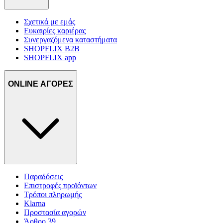
Σχετικά με εμάς
Ευκαιρίες καριέρας
Συνεργαζόμενα καταστήματα
SHOPFLIX B2B
SHOPFLIX app
ONLINE ΑΓΟΡΕΣ
Παραδόσεις
Επιστροφές προϊόντων
Τρόποι πληρωμής
Klarna
Προστασία αγορών
Άρθρο 39