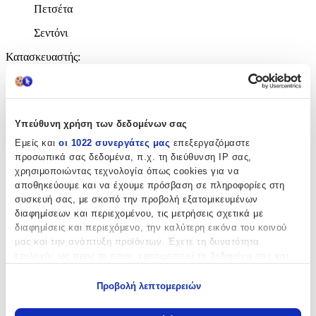
Πετσέτα
Σεντόνι
Κατασκευαστής
:
Beauty Home
Χαρακτηριστικά
Υπεύθυνη χρήση των δεδομένων σας
+
Εμείς και
οι 1022 συνεργάτες μας
επεξεργαζόμαστε
προσωπικά σας δεδομένα, π.χ. τη διεύθυνση IP σας,
Χαρακτηριστικά
χρησιμοποιώντας τεχνολογία όπως cookies για να
αποθηκεύουμε και να έχουμε πρόσβαση σε πληροφορίες στη
συσκευή σας, με σκοπό την προβολή εξατομικευμένων
Φύλο
:
διαφημίσεων και περιεχομένου, τις μετρήσεις σχετικά με
Κορίτσι
διαφημίσεις και περιεχόμενο, την καλύτερη εικόνα του κοινού
μας και την ανάπτυξη προϊόντων. Έχετε τη δυνατότητα
Χρώμα
:
επιλογής ως προς το ποιος χρησιμοποιεί τα δεδομένα σας και
για ποιους σκοπούς.
Μπλε
Προβολή λεπτομερειών
Περιεχόμενα
:
Εάν μας επιτρέπετε, θα θέλαμε επίσης:
Να συλλέξουμε πληροφορίες σχετικά με τη γεωγραφική