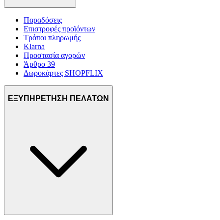
Παραδόσεις
Επιστροφές προϊόντων
Τρόποι πληρωμής
Klarna
Προστασία αγορών
Άρθρο 39
Δωροκάρτες SHOPFLIX
ΕΞΥΠΗΡΕΤΗΣΗ ΠΕΛΑΤΩΝ