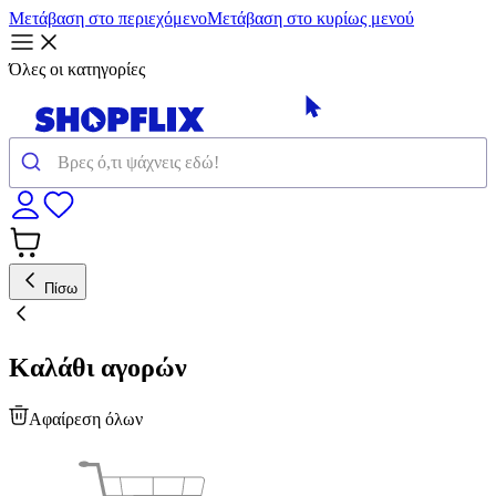
Μετάβαση στο περιεχόμενο
Μετάβαση στο κυρίως μενού
Όλες οι κατηγορίες
Πίσω
Καλάθι αγορών
Αφαίρεση όλων