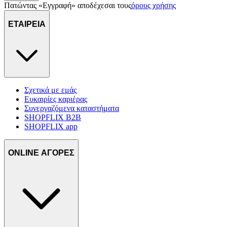
Πατώντας «Εγγραφή» αποδέχεσαι τους
όρους χρήσης
τοποθεσίας μας στους συνεργάτες μέσων κοινωνικής
δικτύωσης, διαφημίσεων και ανάλυσης.
ΕΤΑΙΡΕΙΑ
Σχετικά με εμάς
Ευκαιρίες καριέρας
Συνεργαζόμενα καταστήματα
SHOPFLIX B2B
SHOPFLIX app
ONLINE ΑΓΟΡΕΣ