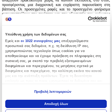
αναζητούν πρακτικότητα χωρίς να κάνουν εκπτώσεις στο στυλ,
προσφέροντας μια διαχρονική και ευχάριστη παρουσίαση στη
βάπτιση. Οι προσεγμένες ραφές και το προσεγμένο φινίρισμα
αντικατοπτρίζουν την ποιότητα και την αξιοπιστία του ονόματος
Beauty Home.
Χαρακτηριστικά
Υπεύθυνη χρήση των δεδομένων σας
Φύλο
:
Εμείς και
οι 1022 συνεργάτες μας
επεξεργαζόμαστε
προσωπικά σας δεδομένα, π.χ. τη διεύθυνση IP σας,
Αγόρι
χρησιμοποιώντας τεχνολογία όπως cookies για να
αποθηκεύουμε και να έχουμε πρόσβαση σε πληροφορίες στη
Χρώμα
:
συσκευή σας, με σκοπό την προβολή εξατομικευμένων
Μπεζ
διαφημίσεων και περιεχομένου, τις μετρήσεις σχετικά με
διαφημίσεις και περιεχόμενο, την καλύτερη εικόνα του κοινού
Περιεχόμενα
:
μας και την ανάπτυξη προϊόντων. Έχετε τη δυνατότητα
επιλογής ως προς το ποιος χρησιμοποιεί τα δεδομένα σας και
Εσώρουχο
για ποιους σκοπούς.
Πετσέτα
Προβολή λεπτομερειών
Εάν μας επιτρέπετε, θα θέλαμε επίσης:
Σεντόνι
Να συλλέξουμε πληροφορίες σχετικά με τη γεωγραφική
Αποδοχή όλων
σας τοποθεσία, οι οποίες μπορεί να είναι ακριβείς σε
Κατασκευαστής
:
απόσταση μερικών μέτρων