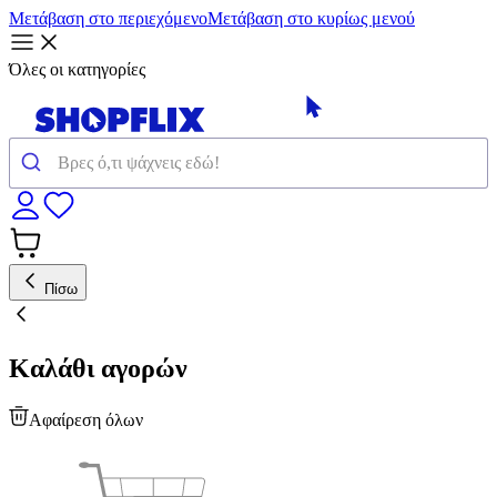
Μετάβαση στο περιεχόμενο
Μετάβαση στο κυρίως μενού
Όλες οι κατηγορίες
Πίσω
Καλάθι αγορών
Αφαίρεση όλων