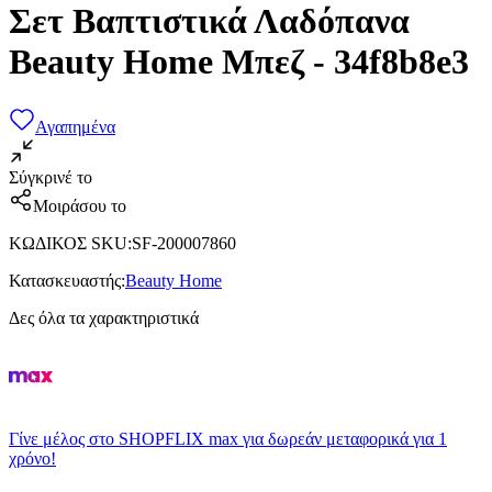
Σετ Βαπτιστικά Λαδόπανα
Beauty Home Μπεζ - 34f8b8e3
Αγαπημένα
Σύγκρινέ το
Μοιράσου το
ΚΩΔΙΚΟΣ SKU
:
SF-200007860
Κατασκευαστής
:
Beauty Home
Δες όλα τα χαρακτηριστικά
Γίνε μέλος στο SHOPFLIX max για δωρεάν μεταφορικά για 1
χρόνο!