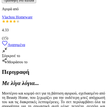
Προσθήκη στο καλάθι
Αγορά από
Vlachou Homeware
4.33
(
15
)
Αγαπημένα
Σύγκρινέ το
Μοιράσου το
Περιγραφή
Με λίγα λόγια...
Μοντέρνο και κομψό σετ για τη βάπτιση αγοριού, σχεδιασμένο από
τη Beauty Home, που ξεχωρίζει για την ουδέτερη μπεζ απόχρωσή
του και τις διακριτικές λεπτομέρειες. Το σετ περιλαμβάνει όλα τα
απαραίτητα για τη σημαντική αυτή μέρα: πετσέτα, σεντόνι και