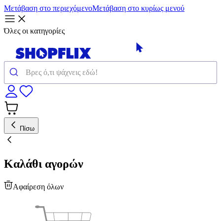
Μετάβαση στο περιεχόμενο
Μετάβαση στο κυρίως μενού
Όλες οι κατηγορίες
Πίσω
Καλάθι αγορών
Αφαίρεση όλων