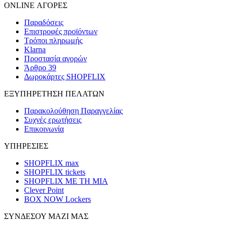
ONLINE ΑΓΟΡΕΣ
Παραδόσεις
Επιστροφές προϊόντων
Τρόποι πληρωμής
Klarna
Προστασία αγορών
Άρθρο 39
Δωροκάρτες SHOPFLIX
ΕΞΥΠΗΡΕΤΗΣΗ ΠΕΛΑΤΩΝ
Παρακολούθηση Παραγγελίας
Συχνές ερωτήσεις
Επικοινωνία
ΥΠΗΡΕΣΙΕΣ
SHOPFLIX max
SHOPFLIX tickets
SHOPFLIX ΜΕ ΤΗ ΜΙΑ
Clever Point
BOX NOW Lockers
ΣΥΝΔΕΣΟΥ ΜΑΖΙ ΜΑΣ