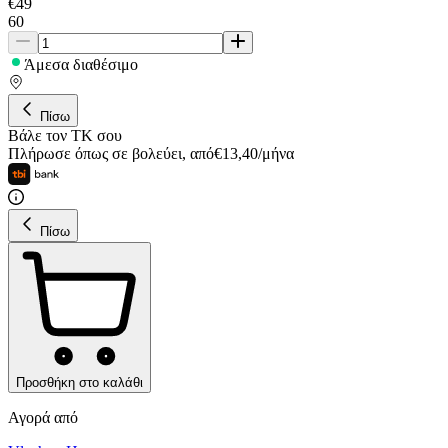
€
49
60
Άμεσα διαθέσιμο
Πίσω
Βάλε τον ΤΚ σου
Πλήρωσε όπως σε βολεύει
,
από
€
13,40
/
μήνα
Πίσω
Προσθήκη στο καλάθι
Αγορά από