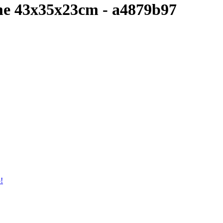
e 43x35x23cm - a4879b97
!