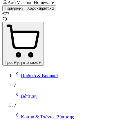
Από
Vlachou Homeware
Περιγραφή
Χαρακτηριστικά
€
77
70
Προσθήκη στο καλάθι
Παιδικά & Βρεφικά
/
Βάπτιση
/
Κουτιά & Τσάντες Βάπτισης