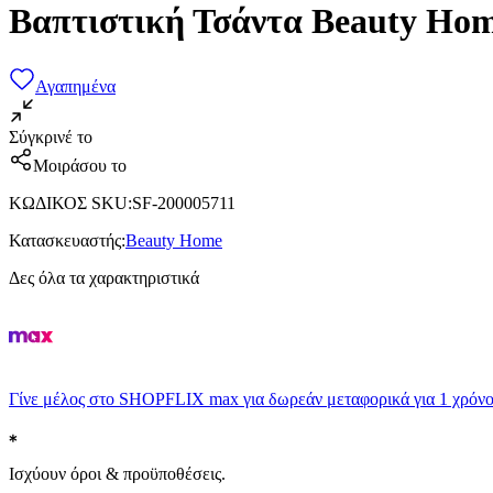
Βαπτιστική Τσάντα Beauty Hom
Αγαπημένα
Σύγκρινέ το
Μοιράσου το
ΚΩΔΙΚΟΣ SKU
:
SF-200005711
Κατασκευαστής
:
Beauty Home
Δες όλα τα χαρακτηριστικά
Γίνε μέλος στο SHOPFLIX max για δωρεάν μεταφορικά για 1 χρόνο
Ισχύουν όροι & προϋποθέσεις.