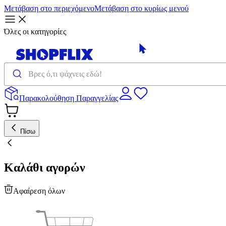
Μετάβαση στο περιεχόμενο
Μετάβαση στο κυρίως μενού
Όλες οι κατηγορίες
Παρακολούθηση Παραγγελίας
Πίσω
Καλάθι αγορών
Αφαίρεση όλων