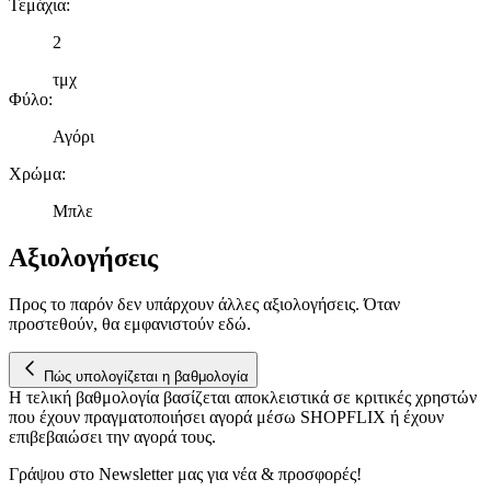
Τεμάχια
:
μας και την ανάπτυξη προϊόντων. Επίσης, κοινοποιούμε
πληροφορίες σχετικά με την από μέρους σας χρήση της
2
τοποθεσίας μας στους συνεργάτες μέσων κοινωνικής
δικτύωσης, διαφημίσεων και ανάλυσης.
τμχ
Φύλο
:
Αγόρι
Χρώμα
:
Μπλε
Αξιολογήσεις
Προς το παρόν δεν υπάρχουν άλλες αξιολογήσεις. Όταν
προστεθούν, θα εμφανιστούν εδώ.
Πώς υπολογίζεται η βαθμολογία
Η τελική βαθμολογία βασίζεται αποκλειστικά σε κριτικές χρηστών
που έχουν πραγματοποιήσει αγορά μέσω SHOPFLIX ή έχουν
επιβεβαιώσει την αγορά τους.
Γράψου στο Νewsletter μας για νέα & προσφορές!