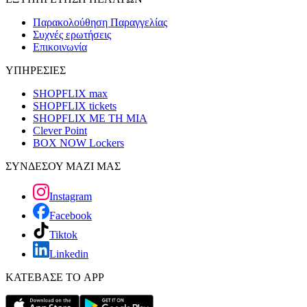
Παρακολούθηση Παραγγελίας
Συχνές ερωτήσεις
Επικοινωνία
ΥΠΗΡΕΣΙΕΣ
SHOPFLIX max
SHOPFLIX tickets
SHOPFLIX ΜΕ ΤΗ ΜΙΑ
Clever Point
BOX NOW Lockers
ΣΥΝΔΕΣΟΥ ΜΑΖΙ ΜΑΣ
Instagram
Facebook
Tiktok
Linkedin
ΚΑΤΕΒΑΣΕ ΤΟ APP