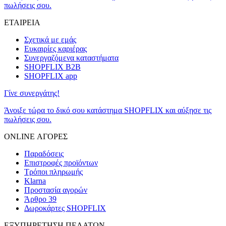
πωλήσεις σου.
ΕΤΑΙΡΕΙΑ
Σχετικά με εμάς
Ευκαιρίες καριέρας
Συνεργαζόμενα καταστήματα
SHOPFLIX B2B
SHOPFLIX app
Γίνε συνεργάτης!
Άνοιξε τώρα το δικό σου κατάστημα SHOPFLIX και αύξησε τις
πωλήσεις σου.
ONLINE ΑΓΟΡΕΣ
Παραδόσεις
Επιστροφές προϊόντων
Τρόποι πληρωμής
Klarna
Προστασία αγορών
Άρθρο 39
Δωροκάρτες SHOPFLIX
ΕΞΥΠΗΡΕΤΗΣΗ ΠΕΛΑΤΩΝ