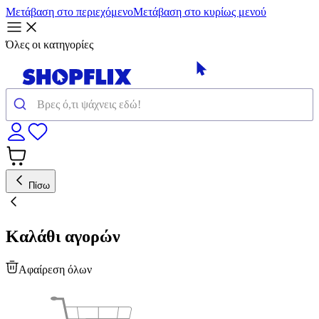
Μετάβαση στο περιεχόμενο
Μετάβαση στο κυρίως μενού
Όλες οι κατηγορίες
Πίσω
Καλάθι αγορών
Αφαίρεση όλων