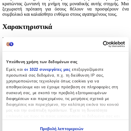
κρατώντας ζωντανή τη μνήμη της μοναδικής αυτής στιγμής. Μια
ξεχωριστή πρόταση για όσους θέλουν να προσφέρουν ένα
συμβολικό και καλαίσθητο ενθύμιο στους αγαπημένους τους.
Χαρακτηριστικά
Κατασκευαστής
:
Kymi
Είδος
:
Υπεύθυνη χρήση των δεδομένων σας
Βραχιολάκι
Εμείς και
οι 1022 συνεργάτες μας
επεξεργαζόμαστε
προσωπικά σας δεδομένα, π.χ. τη διεύθυνση IP σας,
Σχέδιο
:
χρησιμοποιώντας τεχνολογία όπως cookies για να
αποθηκεύουμε και να έχουμε πρόσβαση σε πληροφορίες στη
Μαμά-Νονά
συσκευή σας, με σκοπό την προβολή εξατομικευμένων
Τεμάχια
:
διαφημίσεων και περιεχομένου, τις μετρήσεις σχετικά με
διαφημίσεις και περιεχόμενο, την καλύτερη εικόνα του κοινού
2
μας και την ανάπτυξη προϊόντων. Έχετε τη δυνατότητα
επιλογής ως προς το ποιος χρησιμοποιεί τα δεδομένα σας και
τμχ
για ποιους σκοπούς.
Φύλο
:
Προβολή λεπτομερειών