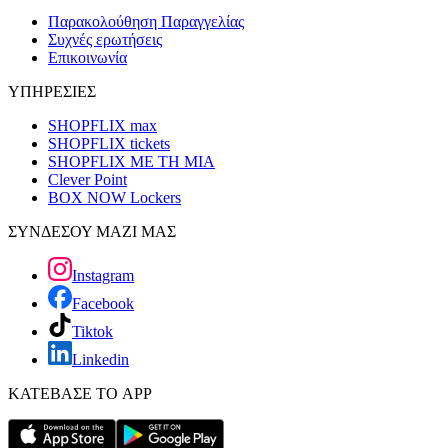
Παρακολούθηση Παραγγελίας
Συχνές ερωτήσεις
Επικοινωνία
ΥΠΗΡΕΣΙΕΣ
SHOPFLIX max
SHOPFLIX tickets
SHOPFLIX ΜΕ ΤΗ ΜΙΑ
Clever Point
BOX NOW Lockers
ΣΥΝΔΕΣΟΥ ΜΑΖΙ ΜΑΣ
Instagram
Facebook
Tiktok
Linkedin
ΚΑΤΕΒΑΣΕ ΤΟ APP