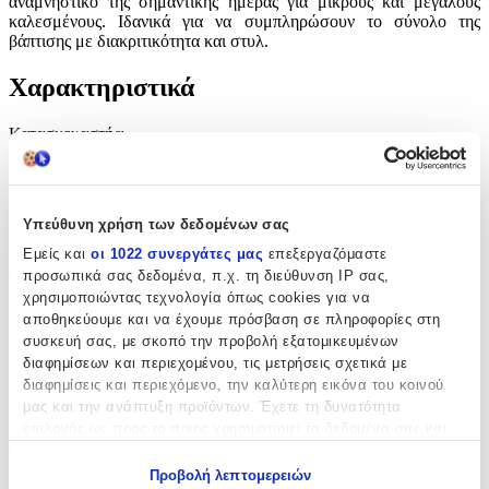
αναμνηστικό της σημαντικής ημέρας για μικρούς και μεγάλους
καλεσμένους. Ιδανικά για να συμπληρώσουν το σύνολο της
βάπτισης με διακριτικότητα και στυλ.
Χαρακτηριστικά
Κατασκευαστής
:
Παρίσης
Είδος
:
Υπεύθυνη χρήση των δεδομένων σας
Βραχιολάκι
Εμείς και
οι 1022 συνεργάτες μας
επεξεργαζόμαστε
προσωπικά σας δεδομένα, π.χ. τη διεύθυνση IP σας,
Τεμάχια
:
χρησιμοποιώντας τεχνολογία όπως cookies για να
50
αποθηκεύουμε και να έχουμε πρόσβαση σε πληροφορίες στη
συσκευή σας, με σκοπό την προβολή εξατομικευμένων
τμχ
διαφημίσεων και περιεχομένου, τις μετρήσεις σχετικά με
Υλικό
:
διαφημίσεις και περιεχόμενο, την καλύτερη εικόνα του κοινού
μας και την ανάπτυξη προϊόντων. Έχετε τη δυνατότητα
Σχοινί
επιλογής ως προς το ποιος χρησιμοποιεί τα δεδομένα σας και
Φύλο
:
για ποιους σκοπούς.
Προβολή λεπτομερειών
Αγόρι