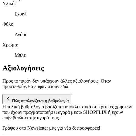
μας και την ανάπτυξη προϊόντων. Επίσης, κοινοποιούμε
Υλικό
:
πληροφορίες σχετικά με την από μέρους σας χρήση της
τοποθεσίας μας στους συνεργάτες μέσων κοινωνικής
Σχοινί
δικτύωσης, διαφημίσεων και ανάλυσης.
Φύλο
:
Αγόρι
Χρώμα
:
Μπλε
Αξιολογήσεις
Προς το παρόν δεν υπάρχουν άλλες αξιολογήσεις. Όταν
προστεθούν, θα εμφανιστούν εδώ.
Πώς υπολογίζεται η βαθμολογία
Η τελική βαθμολογία βασίζεται αποκλειστικά σε κριτικές χρηστών
που έχουν πραγματοποιήσει αγορά μέσω SHOPFLIX ή έχουν
επιβεβαιώσει την αγορά τους.
Γράψου στο Νewsletter μας για νέα & προσφορές!