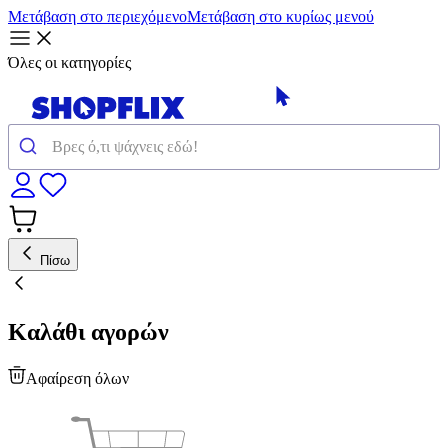
Μετάβαση στο περιεχόμενο
Μετάβαση στο κυρίως μενού
Όλες οι κατηγορίες
Πίσω
Καλάθι αγορών
Αφαίρεση όλων