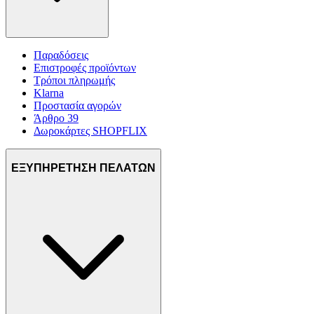
Παραδόσεις
Επιστροφές προϊόντων
Τρόποι πληρωμής
Klarna
Προστασία αγορών
Άρθρο 39
Δωροκάρτες SHOPFLIX
ΕΞΥΠΗΡΕΤΗΣΗ ΠΕΛΑΤΩΝ