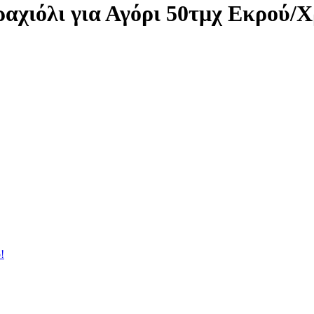
αχιόλι για Αγόρι 50τμχ Εκρού/
!