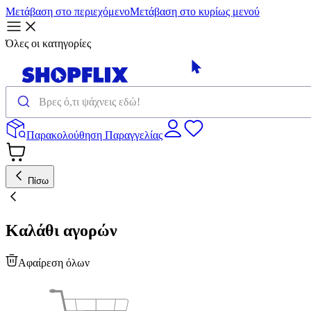
Μετάβαση στο περιεχόμενο
Μετάβαση στο κυρίως μενού
Όλες οι κατηγορίες
Παρακολούθηση Παραγγελίας
Πίσω
Καλάθι αγορών
Αφαίρεση όλων