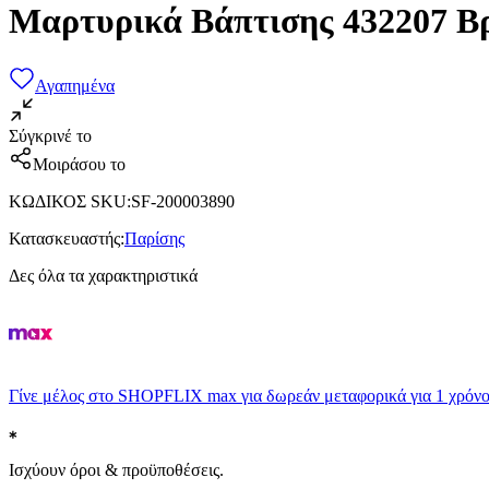
Μαρτυρικά Βάπτισης 432207 Βρ
Αγαπημένα
Σύγκρινέ το
Μοιράσου το
ΚΩΔΙΚΟΣ SKU
:
SF-200003890
Κατασκευαστής
:
Παρίσης
Δες όλα τα χαρακτηριστικά
Γίνε μέλος στο SHOPFLIX max για δωρεάν μεταφορικά για 1 χρόνο
Ισχύουν όροι & προϋποθέσεις.