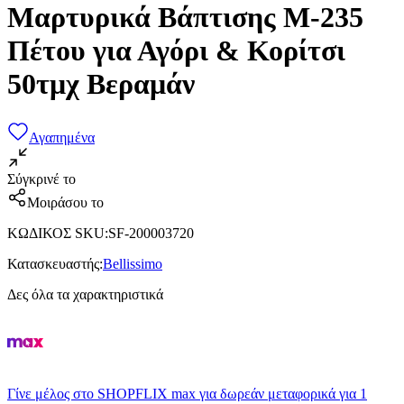
Μαρτυρικά Βάπτισης Μ-235
Πέτου για Αγόρι & Κορίτσι
50τμχ Βεραμάν
Αγαπημένα
Σύγκρινέ το
Μοιράσου το
ΚΩΔΙΚΟΣ SKU
:
SF-200003720
Κατασκευαστής
:
Bellissimo
Δες όλα τα χαρακτηριστικά
Γίνε μέλος στο SHOPFLIX max για δωρεάν μεταφορικά για 1