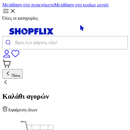
Μετάβαση στο περιεχόμενο
Μετάβαση στο κυρίως μενού
Όλες οι κατηγορίες
Πίσω
Καλάθι αγορών
Αφαίρεση όλων