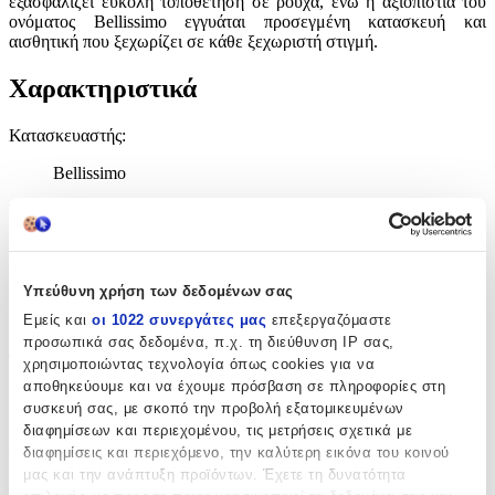
εξασφαλίζει εύκολη τοποθέτηση σε ρούχα, ενώ η αξιοπιστία του
ονόματος Bellissimo εγγυάται προσεγμένη κατασκευή και
αισθητική που ξεχωρίζει σε κάθε ξεχωριστή στιγμή.
Χαρακτηριστικά
Κατασκευαστής
:
Bellissimo
Είδος
:
Πέτου
Σχέδιο
:
Υπεύθυνη χρήση των δεδομένων σας
Εμείς και
οι 1022 συνεργάτες μας
επεξεργαζόμαστε
Σταυρουδάκι
προσωπικά σας δεδομένα, π.χ. τη διεύθυνση IP σας,
Τεμάχια
:
χρησιμοποιώντας τεχνολογία όπως cookies για να
αποθηκεύουμε και να έχουμε πρόσβαση σε πληροφορίες στη
50
συσκευή σας, με σκοπό την προβολή εξατομικευμένων
διαφημίσεων και περιεχομένου, τις μετρήσεις σχετικά με
τμχ
διαφημίσεις και περιεχόμενο, την καλύτερη εικόνα του κοινού
Υλικό
:
μας και την ανάπτυξη προϊόντων. Έχετε τη δυνατότητα
Σχοινί