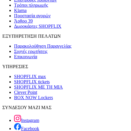
Τρόποι πληρωμής
Klarna
Προστασία αγορών
Άρθρο 39
Δωροκάρτες SHOPFLIX
ΕΞΥΠΗΡΕΤΗΣΗ ΠΕΛΑΤΩΝ
Παρακολούθηση Παραγγελίας
Συχνές ερωτήσεις
Επικοινωνία
ΥΠΗΡΕΣΙΕΣ
SHOPFLIX max
SHOPFLIX tickets
SHOPFLIX ΜΕ ΤΗ ΜΙΑ
Clever Point
BOX NOW Lockers
ΣΥΝΔΕΣΟΥ ΜΑΖΙ ΜΑΣ
Instagram
Facebook