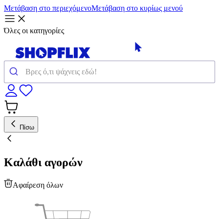
Μετάβαση στο περιεχόμενο
Μετάβαση στο κυρίως μενού
Όλες οι κατηγορίες
Πίσω
Καλάθι αγορών
Αφαίρεση όλων