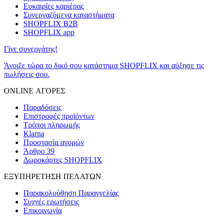
Ευκαιρίες καριέρας
Συνεργαζόμενα καταστήματα
SHOPFLIX B2B
SHOPFLIX app
Γίνε συνεργάτης!
Άνοιξε τώρα το δικό σου κατάστημα SHOPFLIX και αύξησε τις
πωλήσεις σου.
ONLINE ΑΓΟΡΕΣ
Παραδόσεις
Επιστροφές προϊόντων
Τρόποι πληρωμής
Klarna
Προστασία αγορών
Άρθρο 39
Δωροκάρτες SHOPFLIX
ΕΞΥΠΗΡΕΤΗΣΗ ΠΕΛΑΤΩΝ
Παρακολούθηση Παραγγελίας
Συχνές ερωτήσεις
Επικοινωνία