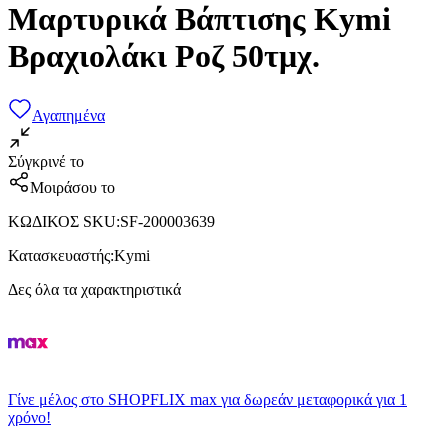
Μαρτυρικά Βάπτισης Kymi
Βραχιολάκι Ροζ 50τμχ.
Αγαπημένα
Σύγκρινέ το
Μοιράσου το
ΚΩΔΙΚΟΣ SKU
:
SF-200003639
Κατασκευαστής
:
Kymi
Δες όλα τα χαρακτηριστικά
Γίνε μέλος στο SHOPFLIX max για δωρεάν μεταφορικά για 1
χρόνο!