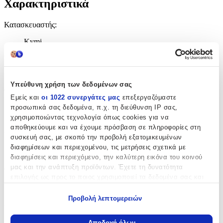
Χαρακτηριστικά
Κατασκευαστής
:
Kymi
Είδος
:
Βραχιολάκι
Υπεύθυνη χρήση των δεδομένων σας
Τεμάχια
:
Εμείς και
οι 1022 συνεργάτες μας
επεξεργαζόμαστε
προσωπικά σας δεδομένα, π.χ. τη διεύθυνση IP σας,
50
χρησιμοποιώντας τεχνολογία όπως cookies για να
τμχ
αποθηκεύουμε και να έχουμε πρόσβαση σε πληροφορίες στη
Υλικό
:
συσκευή σας, με σκοπό την προβολή εξατομικευμένων
διαφημίσεων και περιεχομένου, τις μετρήσεις σχετικά με
Υφασμάτινο
διαφημίσεις και περιεχόμενο, την καλύτερη εικόνα του κοινού
μας και την ανάπτυξη προϊόντων. Έχετε τη δυνατότητα
Φύλο
:
επιλογής ως προς το ποιος χρησιμοποιεί τα δεδομένα σας και
Κορίτσι
για ποιους σκοπούς.
Προβολή λεπτομερειών
Χρώμα
:
Εάν μας επιτρέπετε, θα θέλαμε επίσης:
Να συλλέξουμε πληροφορίες σχετικά με τη γεωγραφική
Ροζ
Αποδοχή όλων