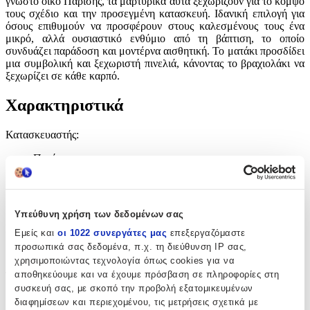
γνωστό οίκο Παρίσης, τα μαρτυρικά αυτά ξεχωρίζουν για το κομψό
τους σχέδιο και την προσεγμένη κατασκευή. Ιδανική επιλογή για
όσους επιθυμούν να προσφέρουν στους καλεσμένους τους ένα
μικρό, αλλά ουσιαστικό ενθύμιο από τη βάπτιση, το οποίο
συνδυάζει παράδοση και μοντέρνα αισθητική. Το ματάκι προσδίδει
μια συμβολική και ξεχωριστή πινελιά, κάνοντας το βραχιολάκι να
ξεχωρίζει σε κάθε καρπό.
Χαρακτηριστικά
Κατασκευαστής
:
Παρίσης
Είδος
:
Βραχιολάκι
Υπεύθυνη χρήση των δεδομένων σας
Σχέδιο
:
Εμείς και
οι 1022 συνεργάτες μας
επεξεργαζόμαστε
προσωπικά σας δεδομένα, π.χ. τη διεύθυνση IP σας,
Ματάκι
χρησιμοποιώντας τεχνολογία όπως cookies για να
αποθηκεύουμε και να έχουμε πρόσβαση σε πληροφορίες στη
Τεμάχια
:
συσκευή σας, με σκοπό την προβολή εξατομικευμένων
50
διαφημίσεων και περιεχομένου, τις μετρήσεις σχετικά με