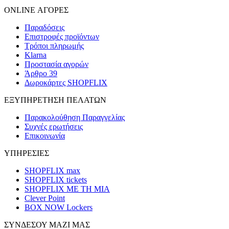
ONLINE ΑΓΟΡΕΣ
Παραδόσεις
Επιστροφές προϊόντων
Τρόποι πληρωμής
Klarna
Προστασία αγορών
Άρθρο 39
Δωροκάρτες SHOPFLIX
ΕΞΥΠΗΡΕΤΗΣΗ ΠΕΛΑΤΩΝ
Παρακολούθηση Παραγγελίας
Συχνές ερωτήσεις
Επικοινωνία
ΥΠΗΡΕΣΙΕΣ
SHOPFLIX max
SHOPFLIX tickets
SHOPFLIX ΜΕ ΤΗ ΜΙΑ
Clever Point
BOX NOW Lockers
ΣΥΝΔΕΣΟΥ ΜΑΖΙ ΜΑΣ