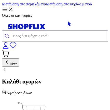
Μετάβαση στο περιεχόμενο
Μετάβαση στο κυρίως μενού
Όλες οι κατηγορίες
Πίσω
Καλάθι αγορών
Αφαίρεση όλων