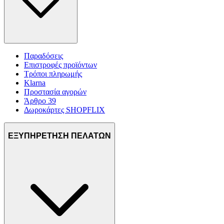
Παραδόσεις
Επιστροφές προϊόντων
Τρόποι πληρωμής
Klarna
Προστασία αγορών
Άρθρο 39
Δωροκάρτες SHOPFLIX
ΕΞΥΠΗΡΕΤΗΣΗ ΠΕΛΑΤΩΝ