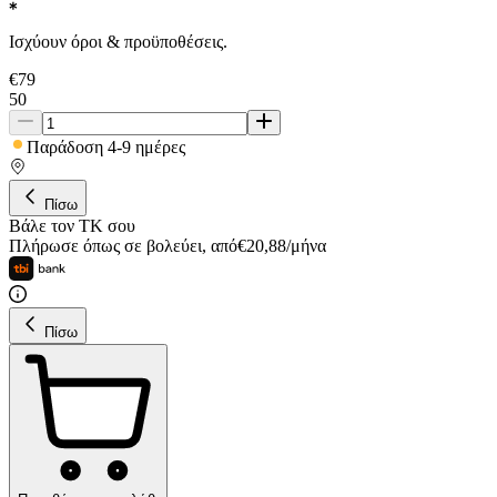
Ισχύουν όροι & προϋποθέσεις.
€
79
50
Παράδοση 4-9 ημέρες
Πίσω
Βάλε τον ΤΚ σου
Πλήρωσε όπως σε βολεύει
,
από
€
20,88
/
μήνα
Πίσω