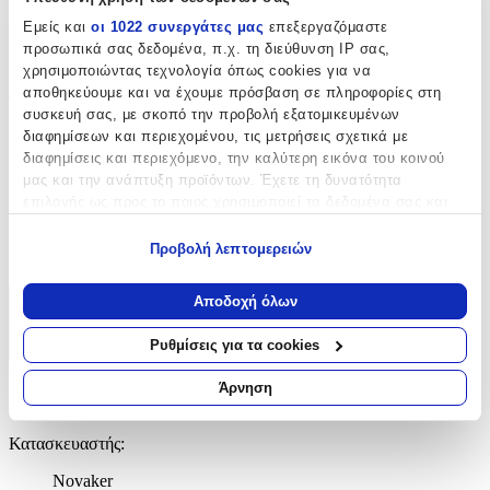
Novaker
Εμείς και
οι 1022 συνεργάτες μας
επεξεργαζόμαστε
προσωπικά σας δεδομένα, π.χ. τη διεύθυνση IP σας,
Βασικά Χαρακτηριστικά
χρησιμοποιώντας τεχνολογία όπως cookies για να
αποθηκεύουμε και να έχουμε πρόσβαση σε πληροφορίες στη
Φύλο
:
συσκευή σας, με σκοπό την προβολή εξατομικευμένων
Αγόρι
διαφημίσεων και περιεχομένου, τις μετρήσεις σχετικά με
διαφημίσεις και περιεχόμενο, την καλύτερη εικόνα του κοινού
Πρόσθετα Χαρακτηριστικά
μας και την ανάπτυξη προϊόντων. Έχετε τη δυνατότητα
επιλογής ως προς το ποιος χρησιμοποιεί τα δεδομένα σας και
Extra
:
για ποιους σκοπούς.
Προβολή λεπτομερειών
Απλή
Εάν μας επιτρέπετε, θα θέλαμε επίσης:
Να συλλέξουμε πληροφορίες σχετικά με τη γεωγραφική
Αποδοχή όλων
Χαρακτηριστικά
σας τοποθεσία, οι οποίες μπορεί να είναι ακριβείς σε
απόσταση μερικών μέτρων
Ρυθμίσεις για τα cookies
+
Να αναγνωρίσουμε τη συσκευή σας σαρώνοντας ενεργά
για συγκεκριμένα χαρακτηριστικά (δακτυλικό αποτύπωμα)
Άρνηση
Χαρακτηριστικά
Μάθετε περισσότερα σχετικά με τον τρόπο επεξεργασίας των
προσωπικών σας δεδομένων και καθορίστε τις προτιμήσεις σας
Κατασκευαστής
:
στην
ενότητα “Λεπτομέρειες”
. Μπορείτε να αλλάξετε ή να
ανακαλέσετε τη συγκατάθεσή σας ανά πάσα στιγμή από τη
Novaker