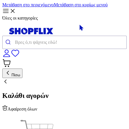
Μετάβαση στο περιεχόμενο
Μετάβαση στο κυρίως μενού
Όλες οι κατηγορίες
Πίσω
Καλάθι αγορών
Αφαίρεση όλων