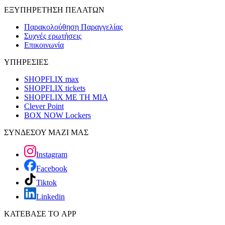
ΕΞΥΠΗΡΕΤΗΣΗ ΠΕΛΑΤΩΝ
Παρακολούθηση Παραγγελίας
Συχνές ερωτήσεις
Επικοινωνία
ΥΠΗΡΕΣΙΕΣ
SHOPFLIX max
SHOPFLIX tickets
SHOPFLIX ΜΕ ΤΗ ΜΙΑ
Clever Point
BOX NOW Lockers
ΣΥΝΔΕΣΟΥ ΜΑΖΙ ΜΑΣ
Instagram
Facebook
Tiktok
Linkedin
ΚΑΤΕΒΑΣΕ ΤΟ APP