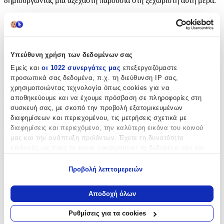
δημιουργώντας μια αξέχαστη παρουσία στη ξεχωριστή αυτή μέρα.
Χαρακτηριστικά
Κατασκευαστής
:
Υπεύθυνη χρήση των δεδομένων σας
Novaker
Εμείς και
οι 1022 συνεργάτες μας
επεξεργαζόμαστε
Βασικά Χαρακτηριστικά
προσωπικά σας δεδομένα, π.χ. τη διεύθυνση IP σας,
χρησιμοποιώντας τεχνολογία όπως cookies για να
αποθηκεύουμε και να έχουμε πρόσβαση σε πληροφορίες στη
Φύλο
:
συσκευή σας, με σκοπό την προβολή εξατομικευμένων
Κορίτσι
διαφημίσεων και περιεχομένου, τις μετρήσεις σχετικά με
διαφημίσεις και περιεχόμενο, την καλύτερη εικόνα του κοινού
Θέμα
:
μας και την ανάπτυξη προϊόντων. Έχετε τη δυνατότητα
επιλογής ως προς το ποιος χρησιμοποιεί τα δεδομένα σας και
Μονόκερος
για ποιους σκοπούς.
Πρόσθετα Χαρακτηριστικά
Προβολή λεπτομερειών
Εάν μας επιτρέπετε, θα θέλαμε επίσης:
Extra
:
Να συλλέξουμε πληροφορίες σχετικά με τη γεωγραφική
Αποδοχή όλων
σας τοποθεσία, οι οποίες μπορεί να είναι ακριβείς σε
Απλή
απόσταση μερικών μέτρων
Ρυθμίσεις για τα cookies
Να αναγνωρίσουμε τη συσκευή σας σαρώνοντας ενεργά