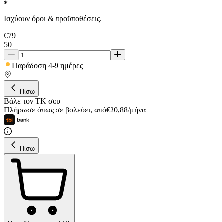
Ισχύουν όροι & προϋποθέσεις.
€
79
50
Παράδοση 4-9 ημέρες
Πίσω
Βάλε τον ΤΚ σου
Πλήρωσε όπως σε βολεύει
,
από
€
20,88
/
μήνα
Πίσω