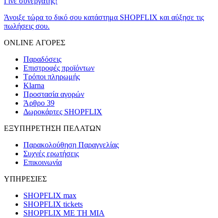
Γίνε συνεργάτης!
Άνοιξε τώρα το δικό σου κατάστημα SHOPFLIX και αύξησε τις
πωλήσεις σου.
ONLINE ΑΓΟΡΕΣ
Παραδόσεις
Επιστροφές προϊόντων
Τρόποι πληρωμής
Klarna
Προστασία αγορών
Άρθρο 39
Δωροκάρτες SHOPFLIX
ΕΞΥΠΗΡΕΤΗΣΗ ΠΕΛΑΤΩΝ
Παρακολούθηση Παραγγελίας
Συχνές ερωτήσεις
Επικοινωνία
ΥΠΗΡΕΣΙΕΣ
SHOPFLIX max
SHOPFLIX tickets
SHOPFLIX ΜΕ ΤΗ ΜΙΑ