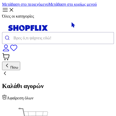
Μετάβαση στο περιεχόμενο
Μετάβαση στο κυρίως μενού
Όλες οι κατηγορίες
Πίσω
Καλάθι αγορών
Αφαίρεση όλων