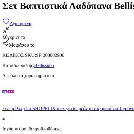
Σετ Βαπτιστικά Λαδόπανα Belli
Αγαπημένα
Σύγκρινέ το
Μοιράσου το
ΚΩΔΙΚΟΣ SKU
:
SF-200002906
Κατασκευαστής
:
Bellissimo
Δες όλα τα χαρακτηριστικά
Γίνε μέλος στο SHOPFLIX max για δωρεάν μεταφορικά για 1 χρόνο
Ισχύουν όροι & προϋποθέσεις.