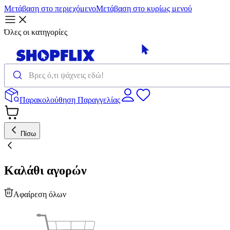
Μετάβαση στο περιεχόμενο
Μετάβαση στο κυρίως μενού
Όλες οι κατηγορίες
Παρακολούθηση Παραγγελίας
Πίσω
Καλάθι αγορών
Αφαίρεση όλων