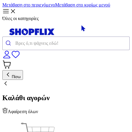
Μετάβαση στο περιεχόμενο
Μετάβαση στο κυρίως μενού
Όλες οι κατηγορίες
Πίσω
Καλάθι αγορών
Αφαίρεση όλων