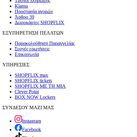
Τρόποι πληρωμής
Klarna
Προστασία αγορών
Άρθρο 39
Δωροκάρτες SHOPFLIX
ΕΞΥΠΗΡΕΤΗΣΗ ΠΕΛΑΤΩΝ
Παρακολούθηση Παραγγελίας
Συχνές ερωτήσεις
Επικοινωνία
ΥΠΗΡΕΣΙΕΣ
SHOPFLIX max
SHOPFLIX tickets
SHOPFLIX ΜΕ ΤΗ ΜΙΑ
Clever Point
BOX NOW Lockers
ΣΥΝΔΕΣΟΥ ΜΑΖΙ ΜΑΣ
Instagram
Facebook