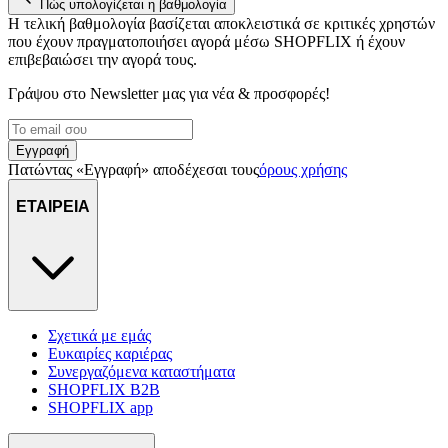
Πώς υπολογίζεται η βαθμολογία
Η τελική βαθμολογία βασίζεται αποκλειστικά σε κριτικές χρηστών
που έχουν πραγματοποιήσει αγορά μέσω SHOPFLIX ή έχουν
επιβεβαιώσει την αγορά τους.
Γράψου στο Νewsletter μας για νέα & προσφορές!
Εγγραφή
Πατώντας «Εγγραφή» αποδέχεσαι τους
όρους χρήσης
ΕΤΑΙΡΕΙΑ
Σχετικά με εμάς
Ευκαιρίες καριέρας
Συνεργαζόμενα καταστήματα
SHOPFLIX B2B
SHOPFLIX app