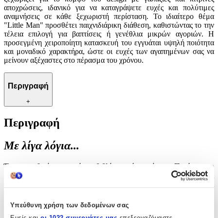
αποχρώσεις, ιδανικό για να καταγράψετε ευχές και πολύτιμες
αναμνήσεις σε κάθε ξεχωριστή περίσταση. Το ιδιαίτερο θέμα
"Little Man" προσθέτει παιχνιδιάρικη διάθεση, καθιστώντας το την
τέλεια επιλογή για βαπτίσεις ή γενέθλια μικρών αγοριών. Η
προσεγμένη χειροποίητη κατασκευή του εγγυάται υψηλή ποιότητα
και μοναδικό χαρακτήρα, ώστε οι ευχές των αγαπημένων σας να
μείνουν αξέχαστες στο πέρασμα του χρόνου.
Περιγραφή
+
Περιγραφή
Με λίγα λόγια...
Ένα μοναδικό χειροποίητο βιβλίο ευχών από τον Παρίση που
ξεχωρίζει για το κομψό του design με γαλάζιες και κίτρινες
αποχρώσεις, ιδανικό για να καταγράψετε ευχές και πολύτιμες
αναμνήσεις σε κάθε ξεχωριστή περίσταση. Το ιδιαίτερο θέμα
"Little Man" προσθέτει παιχνιδιάρικη διάθεση, καθιστώντας το την
Υπεύθυνη χρήση των δεδομένων σας
τέλεια επιλογή για βαπτίσεις ή γενέθλια μικρών αγοριών. Η
Εμείς και
οι 1022 συνεργάτες μας
επεξεργαζόμαστε