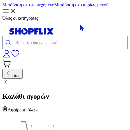
Μετάβαση στο περιεχόμενο
Μετάβαση στο κυρίως μενού
Όλες οι κατηγορίες
Πίσω
Καλάθι αγορών
Αφαίρεση όλων