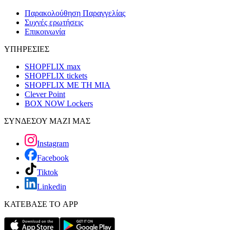
Παρακολούθηση Παραγγελίας
Συχνές ερωτήσεις
Επικοινωνία
ΥΠΗΡΕΣΙΕΣ
SHOPFLIX max
SHOPFLIX tickets
SHOPFLIX ΜΕ ΤΗ ΜΙΑ
Clever Point
BOX NOW Lockers
ΣΥΝΔΕΣΟΥ ΜΑΖΙ ΜΑΣ
Instagram
Facebook
Tiktok
Linkedin
ΚΑΤΕΒΑΣΕ ΤΟ APP