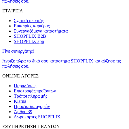
πωλήσεις σου.
ΕΤΑΙΡΕΙΑ
Σχετικά με εμάς
Ευκαιρίες καριέρας
Συνεργαζόμενα καταστήματα
SHOPFLIX B2B
SHOPFLIX app
Γίνε συνεργάτης!
Άνοιξε τώρα το δικό σου κατάστημα SHOPFLIX και αύξησε τις
πωλήσεις σου.
ONLINE ΑΓΟΡΕΣ
Παραδόσεις
Επιστροφές προϊόντων
Τρόποι πληρωμής
Klarna
Προστασία αγορών
Άρθρο 39
Δωροκάρτες SHOPFLIX
ΕΞΥΠΗΡΕΤΗΣΗ ΠΕΛΑΤΩΝ