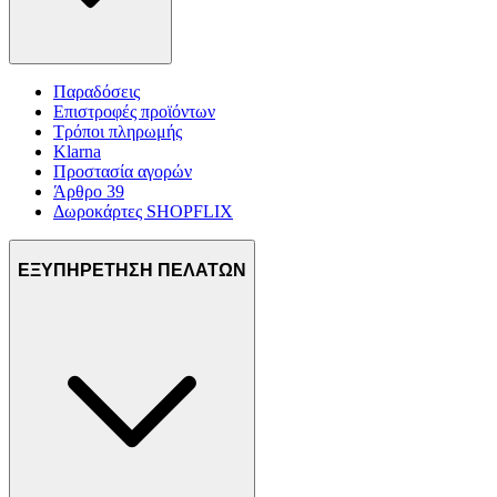
Παραδόσεις
Επιστροφές προϊόντων
Τρόποι πληρωμής
Klarna
Προστασία αγορών
Άρθρο 39
Δωροκάρτες SHOPFLIX
ΕΞΥΠΗΡΕΤΗΣΗ ΠΕΛΑΤΩΝ