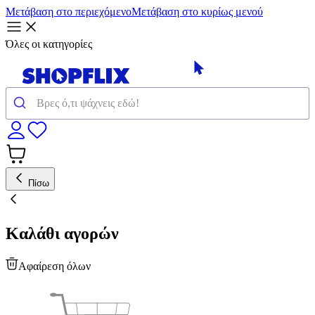
Μετάβαση στο περιεχόμενο
Μετάβαση στο κυρίως μενού
Όλες οι κατηγορίες
Πίσω
Καλάθι αγορών
Αφαίρεση όλων