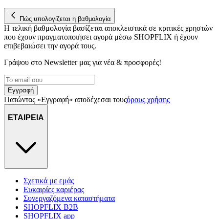
στη συσκευή σας, με σκοπό την προβολή εξατομικευμένων
Πώς υπολογίζεται η βαθμολογία
διαφημίσεων και περιεχομένου, τις μετρήσεις σχετικά με
Η τελική βαθμολογία βασίζεται αποκλειστικά σε κριτικές χρηστών
διαφημίσεις και περιεχόμενο, την καλύτερη εικόνα του κοινού
που έχουν πραγματοποιήσει αγορά μέσω SHOPFLIX ή έχουν
μας και την ανάπτυξη προϊόντων. Επίσης, κοινοποιούμε
επιβεβαιώσει την αγορά τους.
πληροφορίες σχετικά με την από μέρους σας χρήση της
τοποθεσίας μας στους συνεργάτες μέσων κοινωνικής
Γράψου στο Νewsletter μας για νέα & προσφορές!
δικτύωσης, διαφημίσεων και ανάλυσης.
Εγγραφή
Πατώντας «Εγγραφή» αποδέχεσαι τους
όρους χρήσης
ΕΤΑΙΡΕΙΑ
Σχετικά με εμάς
Ευκαιρίες καριέρας
Συνεργαζόμενα καταστήματα
SHOPFLIX B2B
SHOPFLIX app