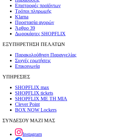
Επιστροφές προϊόντων
Τρόποι πληρωμής
Klarna
Προστασία αγορών
Άρθρο 39
Δωροκάρτες SHOPFLIX
ΕΞΥΠΗΡΕΤΗΣΗ ΠΕΛΑΤΩΝ
Παρακολούθηση Παραγγελίας
Συχνές ερωτήσεις
Επικοινωνία
ΥΠΗΡΕΣΙΕΣ
SHOPFLIX max
SHOPFLIX tickets
SHOPFLIX ΜΕ ΤΗ ΜΙΑ
Clever Point
BOX NOW Lockers
ΣΥΝΔΕΣΟΥ ΜΑΖΙ ΜΑΣ
Instagram