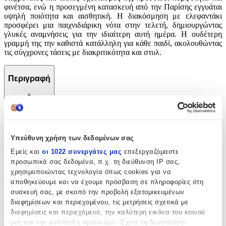
φινέτσα, ενώ η προσεγμένη κατασκευή από την Παρίσης εγγυάται
υψηλή ποιότητα και αισθητική. Η διακόσμηση με ελεφαντάκι
προσφέρει μια παιχνιδιάρικη νότα στην τελετή, δημιουργώντας
γλυκές αναμνήσεις για την ιδιαίτερη αυτή ημέρα. Η ουδέτερη
γραμμή της την καθιστά κατάλληλη για κάθε παιδί, ακολουθώντας
τις σύγχρονες τάσεις με διακριτικότητα και στυλ.
Περιγραφή
+
Περιγραφή
Με λίγα λόγια...
Υπεύθυνη χρήση των δεδομένων σας
Εμείς και
οι 1022 συνεργάτες μας
επεξεργαζόμαστε
προσωπικά σας δεδομένα, π.χ. τη διεύθυνση IP σας,
Μια ξεχωριστή επιλογή για τη βάπτιση, με χαριτωμένο θέμα
ελεφαντάκι που ταιριάζει ιδανικά σε κάθε αγόρι ή κορίτσι. Ο
χρησιμοποιώντας τεχνολογία όπως cookies για να
διαχρονικός και απλός σχεδιασμός της προσδίδει κομψότητα και
αποθηκεύουμε και να έχουμε πρόσβαση σε πληροφορίες στη
φινέτσα, ενώ η προσεγμένη κατασκευή από την Παρίσης εγγυάται
συσκευή σας, με σκοπό την προβολή εξατομικευμένων
υψηλή ποιότητα και αισθητική. Η διακόσμηση με ελεφαντάκι
διαφημίσεων και περιεχομένου, τις μετρήσεις σχετικά με
προσφέρει μια παιχνιδιάρικη νότα στην τελετή, δημιουργώντας
διαφημίσεις και περιεχόμενο, την καλύτερη εικόνα του κοινού
γλυκές αναμνήσεις για την ιδιαίτερη αυτή ημέρα. Η ουδέτερη
μας και την ανάπτυξη προϊόντων. Έχετε τη δυνατότητα
γραμμή της την καθιστά κατάλληλη για κάθε παιδί, ακολουθώντας