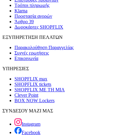
Τρόποι πληρωμής
Klarna
Προστασία αγορών
Άρθρο 39
Δωροκάρτες SHOPFLIX
ΕΞΥΠΗΡΕΤΗΣΗ ΠΕΛΑΤΩΝ
Παρακολούθηση Παραγγελίας
Συχνές ερωτήσεις
Επικοινωνία
ΥΠΗΡΕΣΙΕΣ
SHOPFLIX max
SHOPFLIX tickets
SHOPFLIX ΜΕ ΤΗ ΜΙΑ
Clever Point
BOX NOW Lockers
ΣΥΝΔΕΣΟΥ ΜΑΖΙ ΜΑΣ
Instagram
Facebook