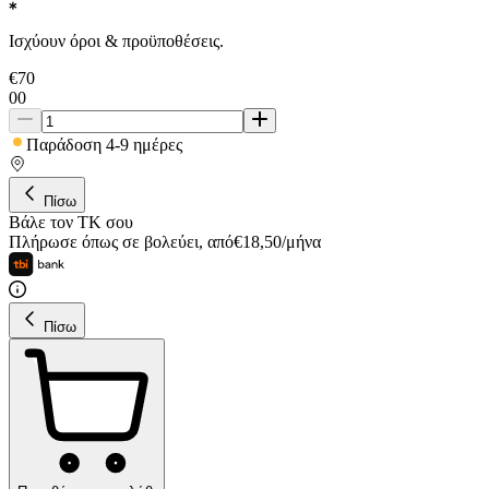
Ισχύουν όροι & προϋποθέσεις.
€
70
00
Παράδοση 4-9 ημέρες
Πίσω
Βάλε τον ΤΚ σου
Πλήρωσε όπως σε βολεύει
,
από
€
18,50
/
μήνα
Πίσω