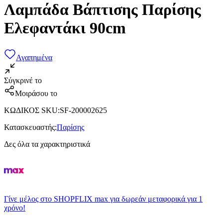
Λαμπάδα Βάπτισης Παρίσης
Ελεφαντάκι 90cm
Αγαπημένα
Σύγκρινέ το
Μοιράσου το
ΚΩΔΙΚΟΣ SKU
:
SF-200002625
Κατασκευαστής
:
Παρίσης
Δες όλα τα χαρακτηριστικά
Γίνε μέλος στο SHOPFLIX max για δωρεάν μεταφορικά για 1
χρόνο!