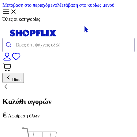
Μετάβαση στο περιεχόμενο
Μετάβαση στο κυρίως μενού
Όλες οι κατηγορίες
Πίσω
Καλάθι αγορών
Αφαίρεση όλων