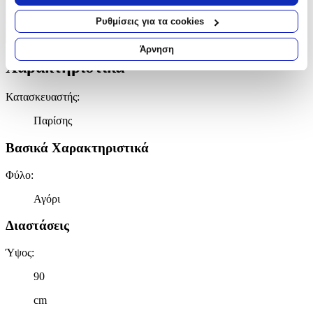
σας τοποθεσία, οι οποίες μπορεί να είναι ακριβείς σε
Χαρακτηριστικά
απόσταση μερικών μέτρων
Ρυθμίσεις για τα cookies
Να αναγνωρίσουμε τη συσκευή σας σαρώνοντας ενεργά
+
για συγκεκριμένα χαρακτηριστικά (δακτυλικό αποτύπωμα)
Άρνηση
Μάθετε περισσότερα σχετικά με τον τρόπο επεξεργασίας των
Χαρακτηριστικά
προσωπικών σας δεδομένων και καθορίστε τις προτιμήσεις σας
στην
ενότητα “Λεπτομέρειες”
. Μπορείτε να αλλάξετε ή να
Κατασκευαστής
:
ανακαλέσετε τη συγκατάθεσή σας ανά πάσα στιγμή από τη
Δήλωση Cookies.
Παρίσης
Χρησιμοποιούμε cookies ώστε η τοποθεσία μας να λειτουργεί
Βασικά Χαρακτηριστικά
σωστά, να εξατομικεύουμε περιεχόμενο και διαφημίσεις, να
παρέχουμε λειτουργίες μέσων κοινωνικής δικτύωσης και να
Φύλο
:
αναλύουμε την κυκλοφορία μας. Εμείς και οι 1022 συνεργάτες
Αγόρι
μας επεξεργαζόμαστε προσωπικά σας δεδομένα, π.χ. τη
διεύθυνση IP σας, χρησιμοποιώντας τεχνολογία όπως cookies
Διαστάσεις
για να αποθηκεύουμε και να έχουμε πρόσβαση σε πληροφορίες
στη συσκευή σας, με σκοπό την προβολή εξατομικευμένων
Ύψος
:
διαφημίσεων και περιεχομένου, τις μετρήσεις σχετικά με
διαφημίσεις και περιεχόμενο, την καλύτερη εικόνα του κοινού
90
μας και την ανάπτυξη προϊόντων. Επίσης, κοινοποιούμε
πληροφορίες σχετικά με την από μέρους σας χρήση της
cm
τοποθεσίας μας στους συνεργάτες μέσων κοινωνικής