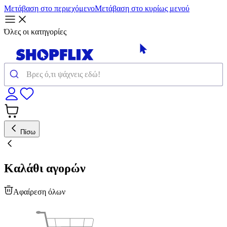
Μετάβαση στο περιεχόμενο
Μετάβαση στο κυρίως μενού
Όλες οι κατηγορίες
Πίσω
Καλάθι αγορών
Αφαίρεση όλων