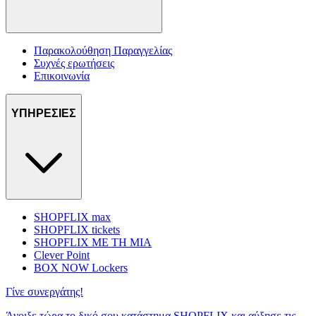
Παρακολούθηση Παραγγελίας
Συχνές ερωτήσεις
Επικοινωνία
ΥΠΗΡΕΣΙΕΣ
SHOPFLIX max
SHOPFLIX tickets
SHOPFLIX ΜΕ ΤΗ ΜΙΑ
Clever Point
BOX NOW Lockers
Γίνε συνεργάτης!
Άνοιξε τώρα το δικό σου κατάστημα SHOPFLIX και αύξησε τις