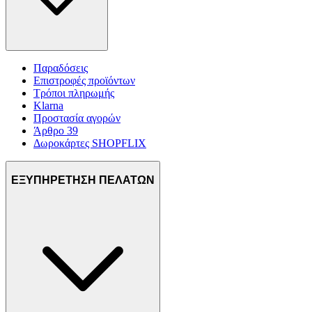
Παραδόσεις
Επιστροφές προϊόντων
Τρόποι πληρωμής
Klarna
Προστασία αγορών
Άρθρο 39
Δωροκάρτες SHOPFLIX
ΕΞΥΠΗΡΕΤΗΣΗ ΠΕΛΑΤΩΝ