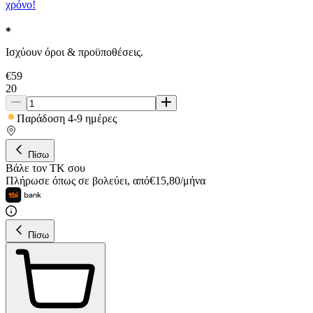
χρόνο!
Ισχύουν όροι & προϋποθέσεις.
€
59
20
Παράδοση 4-9 ημέρες
Πίσω
Βάλε τον ΤΚ σου
Πλήρωσε όπως σε βολεύει
,
από
€
15,80
/
μήνα
Πίσω