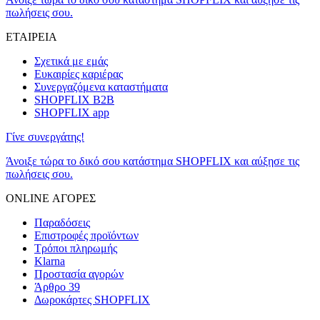
πωλήσεις σου.
ΕΤΑΙΡΕΙΑ
Σχετικά με εμάς
Ευκαιρίες καριέρας
Συνεργαζόμενα καταστήματα
SHOPFLIX B2B
SHOPFLIX app
Γίνε συνεργάτης!
Άνοιξε τώρα το δικό σου κατάστημα SHOPFLIX και αύξησε τις
πωλήσεις σου.
ONLINE ΑΓΟΡΕΣ
Παραδόσεις
Επιστροφές προϊόντων
Τρόποι πληρωμής
Klarna
Προστασία αγορών
Άρθρο 39
Δωροκάρτες SHOPFLIX