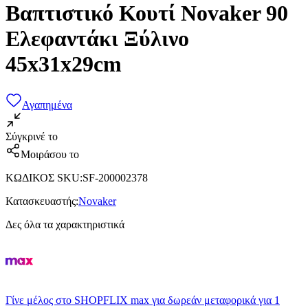
Βαπτιστικό Κουτί Novaker 90
Ελεφαντάκι Ξύλινο
45x31x29cm
Αγαπημένα
Σύγκρινέ το
Μοιράσου το
ΚΩΔΙΚΟΣ SKU
:
SF-200002378
Κατασκευαστής
:
Novaker
Δες όλα τα χαρακτηριστικά
Γίνε μέλος στο SHOPFLIX max για δωρεάν μεταφορικά για 1