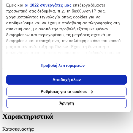
Χαρακτηριστικά
Εμείς και
οι 1022 συνεργάτες μας
επεξεργαζόμαστε
προσωπικά σας δεδομένα, π.χ. τη διεύθυνση IP σας,
Κατασκευαστής
:
χρησιμοποιώντας τεχνολογία όπως cookies για να
αποθηκεύουμε και να έχουμε πρόσβαση σε πληροφορίες στη
Novaker
συσκευή σας, με σκοπό την προβολή εξατομικευμένων
διαφημίσεων και περιεχομένου, τις μετρήσεις σχετικά με
Βασικά Χαρακτηριστικά
διαφημίσεις και περιεχόμενο, την καλύτερη εικόνα του κοινού
μας και την ανάπτυξη προϊόντων. Έχετε τη δυνατότητα
Είδος
:
επιλογής ως προς το ποιος χρησιμοποιεί τα δεδομένα σας και
Κουτί
για ποιους σκοπούς.
Προβολή λεπτομερειών
Φύλο
:
Εάν μας επιτρέπετε, θα θέλαμε επίσης:
Να συλλέξουμε πληροφορίες σχετικά με τη γεωγραφική
Αγόρι
Αποδοχή όλων
σας τοποθεσία, οι οποίες μπορεί να είναι ακριβείς σε
απόσταση μερικών μέτρων
Ρυθμίσεις για τα cookies
Χαρακτηριστικά
Να αναγνωρίσουμε τη συσκευή σας σαρώνοντας ενεργά
για συγκεκριμένα χαρακτηριστικά (δακτυλικό αποτύπωμα)
Άρνηση
+
Μάθετε περισσότερα σχετικά με τον τρόπο επεξεργασίας των
προσωπικών σας δεδομένων και καθορίστε τις προτιμήσεις σας
Χαρακτηριστικά
στην
ενότητα “Λεπτομέρειες”
. Μπορείτε να αλλάξετε ή να
ανακαλέσετε τη συγκατάθεσή σας ανά πάσα στιγμή από τη
Κατασκευαστής
:
Δήλωση Cookies.