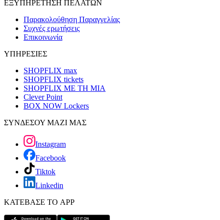
ΕΞΥΠΗΡΕΤΗΣΗ ΠΕΛΑΤΩΝ
Παρακολούθηση Παραγγελίας
Συχνές ερωτήσεις
Επικοινωνία
ΥΠΗΡΕΣΙΕΣ
SHOPFLIX max
SHOPFLIX tickets
SHOPFLIX ΜΕ ΤΗ ΜΙΑ
Clever Point
BOX NOW Lockers
ΣΥΝΔΕΣΟΥ ΜΑΖΙ ΜΑΣ
Instagram
Facebook
Tiktok
Linkedin
ΚΑΤΕΒΑΣΕ ΤΟ APP