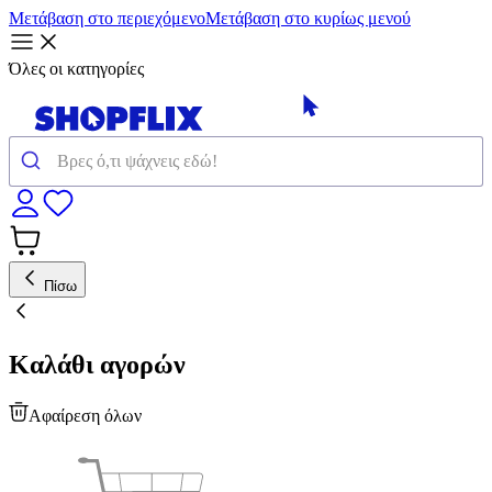
Μετάβαση στο περιεχόμενο
Μετάβαση στο κυρίως μενού
Όλες οι κατηγορίες
Πίσω
Καλάθι αγορών
Αφαίρεση όλων