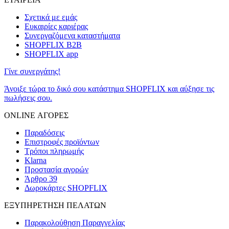
Σχετικά με εμάς
Ευκαιρίες καριέρας
Συνεργαζόμενα καταστήματα
SHOPFLIX B2B
SHOPFLIX app
Γίνε συνεργάτης!
Άνοιξε τώρα το δικό σου κατάστημα SHOPFLIX και αύξησε τις
πωλήσεις σου.
ONLINE ΑΓΟΡΕΣ
Παραδόσεις
Επιστροφές προϊόντων
Τρόποι πληρωμής
Klarna
Προστασία αγορών
Άρθρο 39
Δωροκάρτες SHOPFLIX
ΕΞΥΠΗΡΕΤΗΣΗ ΠΕΛΑΤΩΝ
Παρακολούθηση Παραγγελίας