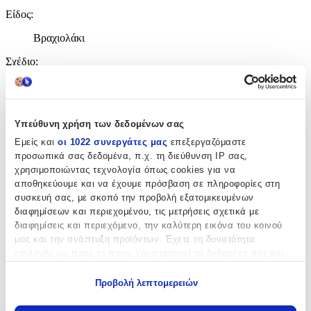
Είδος
:
Βραχιολάκι
Σχέδιο
:
Μαμά-Νονά
Τεμάχια
:
Υπεύθυνη χρήση των δεδομένων σας
1
Εμείς και
οι 1022 συνεργάτες μας
επεξεργαζόμαστε
τμχ
προσωπικά σας δεδομένα, π.χ. τη διεύθυνση IP σας,
Υλικό
:
χρησιμοποιώντας τεχνολογία όπως cookies για να
αποθηκεύουμε και να έχουμε πρόσβαση σε πληροφορίες στη
Μέταλλο
συσκευή σας, με σκοπό την προβολή εξατομικευμένων
διαφημίσεων και περιεχομένου, τις μετρήσεις σχετικά με
Φύλο
:
διαφημίσεις και περιεχόμενο, την καλύτερη εικόνα του κοινού
Κορίτσι
μας και την ανάπτυξη προϊόντων. Έχετε τη δυνατότητα
επιλογής ως προς το ποιος χρησιμοποιεί τα δεδομένα σας και
Χρώμα
:
για ποιους σκοπούς.
Προβολή λεπτομερειών
Χρυσό
Εάν μας επιτρέπετε, θα θέλαμε επίσης:
Να συλλέξουμε πληροφορίες σχετικά με τη γεωγραφική