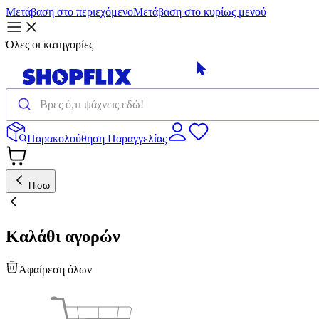
Μετάβαση στο περιεχόμενο
Μετάβαση στο κυρίως μενού
Όλες οι κατηγορίες
Παρακολούθηση Παραγγελίας
Πίσω
Καλάθι αγορών
Αφαίρεση όλων