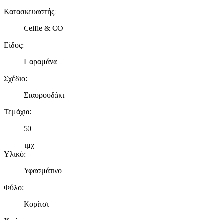
Κατασκευαστής
:
Celfie & CO
Είδος
:
Παραμάνα
Σχέδιο
:
Σταυρουδάκι
Τεμάχια
:
50
τμχ
Υλικό
:
Υφασμάτινο
Φύλο
:
Κορίτσι