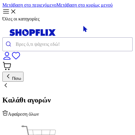
Μετάβαση στο περιεχόμενο
Μετάβαση στο κυρίως μενού
Όλες οι κατηγορίες
Πίσω
Καλάθι αγορών
Αφαίρεση όλων