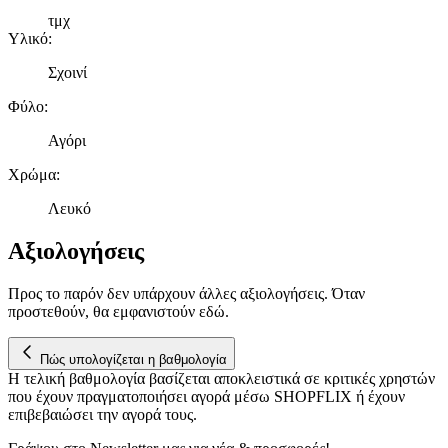
μας και την ανάπτυξη προϊόντων. Επίσης, κοινοποιούμε
τμχ
πληροφορίες σχετικά με την από μέρους σας χρήση της
Υλικό
:
τοποθεσίας μας στους συνεργάτες μέσων κοινωνικής
δικτύωσης, διαφημίσεων και ανάλυσης.
Σχοινί
Φύλο
:
Αγόρι
Χρώμα
:
Λευκό
Αξιολογήσεις
Προς το παρόν δεν υπάρχουν άλλες αξιολογήσεις. Όταν
προστεθούν, θα εμφανιστούν εδώ.
Πώς υπολογίζεται η βαθμολογία
Η τελική βαθμολογία βασίζεται αποκλειστικά σε κριτικές χρηστών
που έχουν πραγματοποιήσει αγορά μέσω SHOPFLIX ή έχουν
επιβεβαιώσει την αγορά τους.