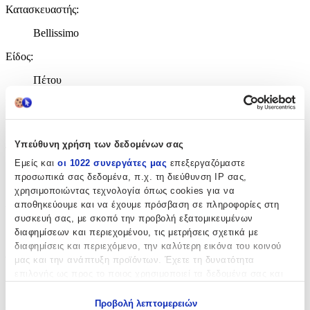
Κατασκευαστής
:
Bellissimo
Είδος
:
Πέτου
Σχέδιο
:
Σταυρουδάκι
Υπεύθυνη χρήση των δεδομένων σας
Τεμάχια
:
Εμείς και
οι 1022 συνεργάτες μας
επεξεργαζόμαστε
50
προσωπικά σας δεδομένα, π.χ. τη διεύθυνση IP σας,
χρησιμοποιώντας τεχνολογία όπως cookies για να
τμχ
αποθηκεύουμε και να έχουμε πρόσβαση σε πληροφορίες στη
Υλικό
:
συσκευή σας, με σκοπό την προβολή εξατομικευμένων
διαφημίσεων και περιεχομένου, τις μετρήσεις σχετικά με
Σχοινί
διαφημίσεις και περιεχόμενο, την καλύτερη εικόνα του κοινού
Φύλο
:
μας και την ανάπτυξη προϊόντων. Έχετε τη δυνατότητα
επιλογής ως προς το ποιος χρησιμοποιεί τα δεδομένα σας και
Αγόρι
για ποιους σκοπούς.
Προβολή λεπτομερειών
Χρώμα
: