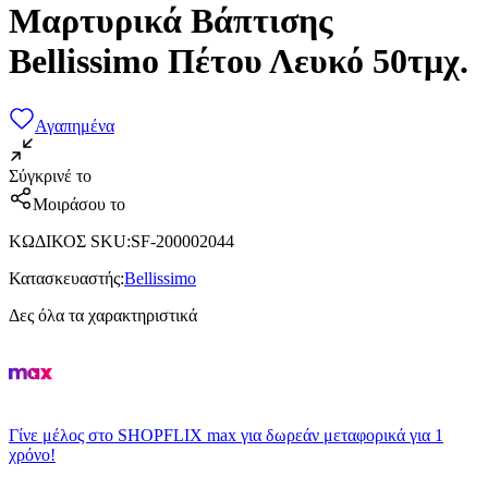
Μαρτυρικά Βάπτισης
Bellissimo Πέτου Λευκό 50τμχ.
Αγαπημένα
Σύγκρινέ το
Μοιράσου το
ΚΩΔΙΚΟΣ SKU
:
SF-200002044
Κατασκευαστής
:
Bellissimo
Δες όλα τα χαρακτηριστικά
Γίνε μέλος στο SHOPFLIX max για δωρεάν μεταφορικά για 1
χρόνο!