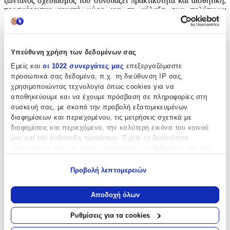
ζωντανός σχεδιασμός του συνδυάζει πρακτικότητα και αισθητική,
προσφέροντας αρκετό χώρο για τη φύλαξη των πολύτιμων
αντικειμένων της βάπτισης. Μια υπέροχη επιλογή για να
δημιουργήσετε αξέχαστες αναμνήσεις και να προσθέσετε χρώμα
στη διαδικασία της προετοιμασίας.
Υπεύθυνη χρήση των δεδομένων σας
Χαρακτηριστικά
Εμείς και
οι 1022 συνεργάτες μας
επεξεργαζόμαστε
προσωπικά σας δεδομένα, π.χ. τη διεύθυνση IP σας,
Κατασκευαστής
:
χρησιμοποιώντας τεχνολογία όπως cookies για να
αποθηκεύουμε και να έχουμε πρόσβαση σε πληροφορίες στη
Bellissimo
συσκευή σας, με σκοπό την προβολή εξατομικευμένων
Βασικά Χαρακτηριστικά
διαφημίσεων και περιεχομένου, τις μετρήσεις σχετικά με
διαφημίσεις και περιεχόμενο, την καλύτερη εικόνα του κοινού
Είδος
:
μας και την ανάπτυξη προϊόντων. Έχετε τη δυνατότητα
επιλογής ως προς το ποιος χρησιμοποιεί τα δεδομένα σας και
Κουτί
για ποιους σκοπούς.
Προβολή λεπτομερειών
Φύλο
:
Εάν μας επιτρέπετε, θα θέλαμε επίσης:
Κορίτσι
Να συλλέξουμε πληροφορίες σχετικά με τη γεωγραφική
Αποδοχή όλων
σας τοποθεσία, οι οποίες μπορεί να είναι ακριβείς σε
Υλικό
:
απόσταση μερικών μέτρων
Ρυθμίσεις για τα cookies
Να αναγνωρίσουμε τη συσκευή σας σαρώνοντας ενεργά
Ξύλο