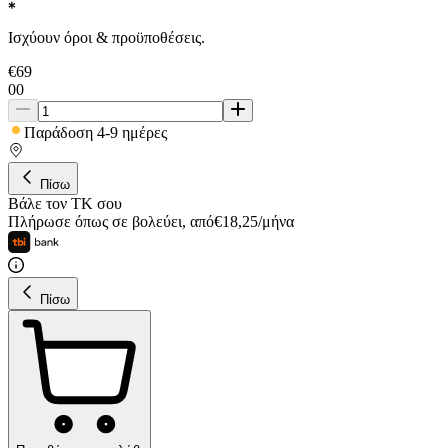
Ισχύουν όροι & προϋποθέσεις.
€
69
00
Παράδοση 4-9 ημέρες
Πίσω
Βάλε τον ΤΚ σου
Πλήρωσε όπως σε βολεύει
,
από
€
18,25
/
μήνα
Πίσω