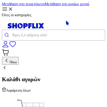
Μετάβαση στο περιεχόμενο
Μετάβαση στο κυρίως μενού
Όλες οι κατηγορίες
Πίσω
Καλάθι αγορών
Αφαίρεση όλων