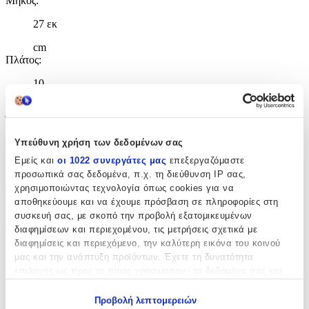
Μήκος
:
27 εκ
cm
Πλάτος
:
10
cm
Ύψος
:
33 εκ
Υπεύθυνη χρήση των δεδομένων σας
Εμείς και
οι 1022 συνεργάτες μας
επεξεργαζόμαστε
cm
προσωπικά σας δεδομένα, π.χ. τη διεύθυνση IP σας,
χρησιμοποιώντας τεχνολογία όπως cookies για να
Χαρακτηριστικά
αποθηκεύουμε και να έχουμε πρόσβαση σε πληροφορίες στη
συσκευή σας, με σκοπό την προβολή εξατομικευμένων
+
διαφημίσεων και περιεχομένου, τις μετρήσεις σχετικά με
διαφημίσεις και περιεχόμενο, την καλύτερη εικόνα του κοινού
Χαρακτηριστικά
μας και την ανάπτυξη προϊόντων. Έχετε τη δυνατότητα
επιλογής ως προς το ποιος χρησιμοποιεί τα δεδομένα σας και
Κατασκευαστής
:
για ποιους σκοπούς.
Προβολή λεπτομερειών
Peanuts Snoopy and Woodstock