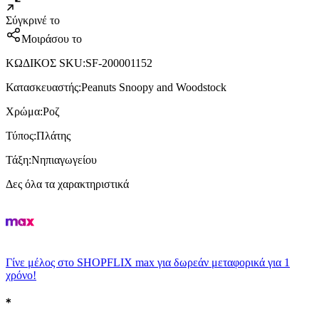
Σύγκρινέ το
Μοιράσου το
ΚΩΔΙΚΟΣ SKU
:
SF-200001152
Κατασκευαστής
:
Peanuts Snoopy and Woodstock
Χρώμα
:
Ροζ
Τύπος
:
Πλάτης
Τάξη
:
Νηπιαγωγείου
Δες όλα τα χαρακτηριστικά
Γίνε μέλος στο SHOPFLIX max για δωρεάν μεταφορικά για 1
χρόνο!