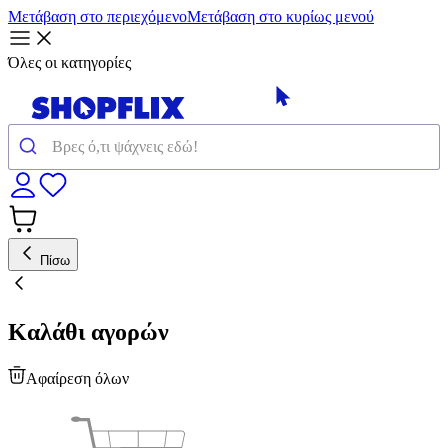
Μετάβαση στο περιεχόμενο
Μετάβαση στο κυρίως μενού
Όλες οι κατηγορίες
Πίσω
Καλάθι αγορών
Αφαίρεση όλων