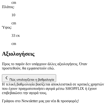
μας και την ανάπτυξη προϊόντων. Επίσης, κοινοποιούμε
cm
πληροφορίες σχετικά με την από μέρους σας χρήση της
Πλάτος
:
τοποθεσίας μας στους συνεργάτες μέσων κοινωνικής
10
δικτύωσης, διαφημίσεων και ανάλυσης.
cm
Ύψος
:
33 εκ
cm
Αξιολογήσεις
Προς το παρόν δεν υπάρχουν άλλες αξιολογήσεις. Όταν
προστεθούν, θα εμφανιστούν εδώ.
Πώς υπολογίζεται η βαθμολογία
Η τελική βαθμολογία βασίζεται αποκλειστικά σε κριτικές χρηστών
που έχουν πραγματοποιήσει αγορά μέσω SHOPFLIX ή έχουν
επιβεβαιώσει την αγορά τους.
Γράψου στο Νewsletter μας για νέα & προσφορές!