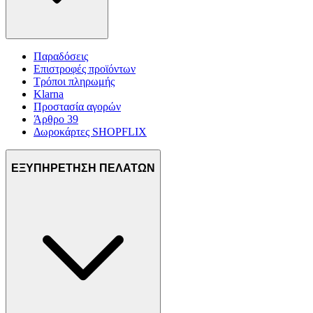
Παραδόσεις
Επιστροφές προϊόντων
Τρόποι πληρωμής
Klarna
Προστασία αγορών
Άρθρο 39
Δωροκάρτες SHOPFLIX
ΕΞΥΠΗΡΕΤΗΣΗ ΠΕΛΑΤΩΝ