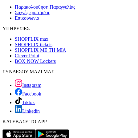
Παρακολούθηση Παραγγελίας
Συχνές ερωτήσεις
Επικοινωνία
ΥΠΗΡΕΣΙΕΣ
SHOPFLIX max
SHOPFLIX tickets
SHOPFLIX ΜΕ ΤΗ ΜΙΑ
Clever Point
BOX NOW Lockers
ΣΥΝΔΕΣΟΥ ΜΑΖΙ ΜΑΣ
Instagram
Facebook
Tiktok
Linkedin
ΚΑΤΕΒΑΣΕ ΤΟ APP