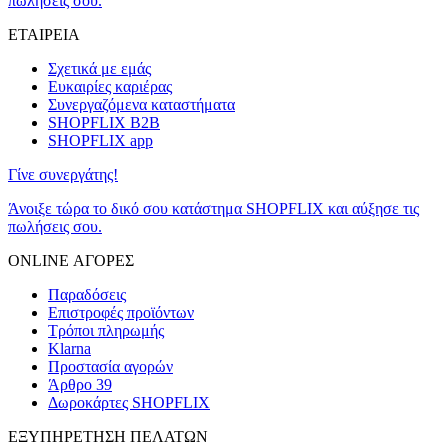
πωλήσεις σου.
ΕΤΑΙΡΕΙΑ
Σχετικά με εμάς
Ευκαιρίες καριέρας
Συνεργαζόμενα καταστήματα
SHOPFLIX B2B
SHOPFLIX app
Γίνε συνεργάτης!
Άνοιξε τώρα το δικό σου κατάστημα SHOPFLIX και αύξησε τις
πωλήσεις σου.
ONLINE ΑΓΟΡΕΣ
Παραδόσεις
Επιστροφές προϊόντων
Τρόποι πληρωμής
Klarna
Προστασία αγορών
Άρθρο 39
Δωροκάρτες SHOPFLIX
ΕΞΥΠΗΡΕΤΗΣΗ ΠΕΛΑΤΩΝ