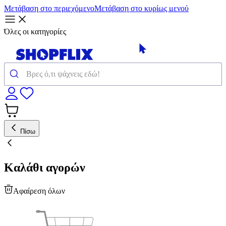
Μετάβαση στο περιεχόμενο
Μετάβαση στο κυρίως μενού
Όλες οι κατηγορίες
Πίσω
Καλάθι αγορών
Αφαίρεση όλων