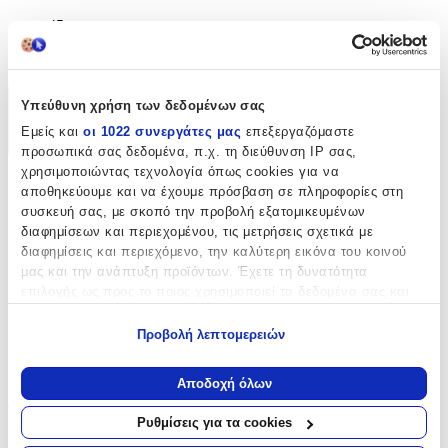
45 εκ
cm
Υπεύθυνη χρήση των δεδομένων σας
Χαρακτηριστικά
Εμείς και
οι 1022 συνεργάτες μας
επεξεργαζόμαστε
+
προσωπικά σας δεδομένα, π.χ. τη διεύθυνση IP σας,
χρησιμοποιώντας τεχνολογία όπως cookies για να
Χαρακτηριστικά
αποθηκεύουμε και να έχουμε πρόσβαση σε πληροφορίες στη
συσκευή σας, με σκοπό την προβολή εξατομικευμένων
Κατασκευαστής
:
διαφημίσεων και περιεχομένου, τις μετρήσεις σχετικά με
διαφημίσεις και περιεχόμενο, την καλύτερη εικόνα του κοινού
Blackfit8
μας και την ανάπτυξη προϊόντων. Έχετε τη δυνατότητα
επιλογής ως προς το ποιος χρησιμοποιεί τα δεδομένα σας και
Βασικά Χαρακτηριστικά
για ποιους σκοπούς.
Προβολή λεπτομερειών
Χρώμα
:
Εάν μας επιτρέπετε, θα θέλαμε επίσης:
Να συλλέξουμε πληροφορίες σχετικά με τη γεωγραφική
Μπλε
Αποδοχή όλων
σας τοποθεσία, οι οποίες μπορεί να είναι ακριβείς σε
Τύπος
:
απόσταση μερικών μέτρων
Ρυθμίσεις για τα cookies
Να αναγνωρίσουμε τη συσκευή σας σαρώνοντας ενεργά
Τρόλεϊ