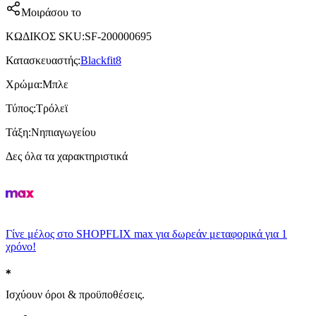
Μοιράσου το
ΚΩΔΙΚΟΣ SKU
:
SF-200000695
Κατασκευαστής
:
Blackfit8
Χρώμα
:
Μπλε
Τύπος
:
Τρόλεϊ
Τάξη
:
Νηπιαγωγείου
Δες όλα τα χαρακτηριστικά
Γίνε μέλος στο SHOPFLIX max για δωρεάν μεταφορικά για 1
χρόνο!
Ισχύουν όροι & προϋποθέσεις.