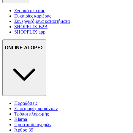
Σχετικά με εμάς
Ευκαιρίες καριέρας
Συνεργαζόμενα καταστήματα
SHOPFLIX B2B
SHOPFLIX app
ONLINE ΑΓΟΡΕΣ
Παραδόσεις
Επιστροφές προϊόντων
Τρόποι πληρωμής
Klarna
Προστασία αγορών
Άρθρο 39