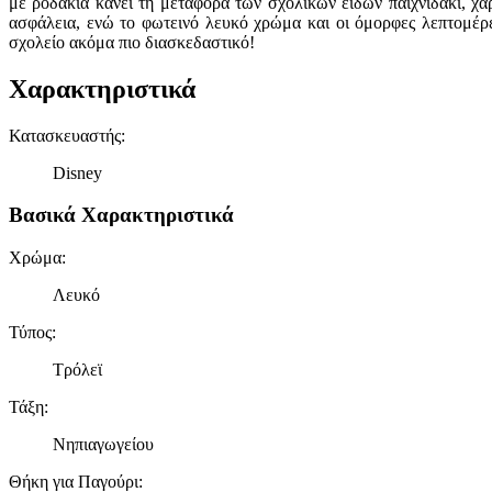
με ροδάκια κάνει τη μεταφορά των σχολικών ειδών παιχνιδάκι, χα
ασφάλεια, ενώ το φωτεινό λευκό χρώμα και οι όμορφες λεπτομέρε
σχολείο ακόμα πιο διασκεδαστικό!
Χαρακτηριστικά
Κατασκευαστής
:
Disney
Βασικά Χαρακτηριστικά
Χρώμα
:
Λευκό
Τύπος
:
Τρόλεϊ
Τάξη
:
Νηπιαγωγείου
Θήκη για Παγούρι
: