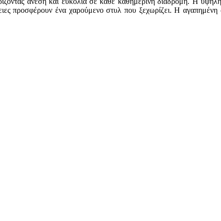
ρίζοντας άνεση και ευκολία σε κάθε καθημερινή διαδρομή. Η υψηλή
ιες προσφέρουν ένα χαρούμενο στυλ που ξεχωρίζει. Η αγαπημένη αυ