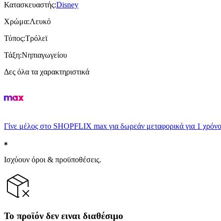
Κατασκευαστής
:
Disney
Χρώμα
:
Λευκό
Τύπος
:
Τρόλεϊ
Τάξη
:
Νηπιαγωγείου
Δες όλα τα χαρακτηριστικά
Γίνε μέλος στο SHOPFLIX max για δωρεάν μεταφορικά για 1 χρόνο
Ισχύουν όροι & προϋποθέσεις.
Το προϊόν δεν ειναι διαθέσιμο