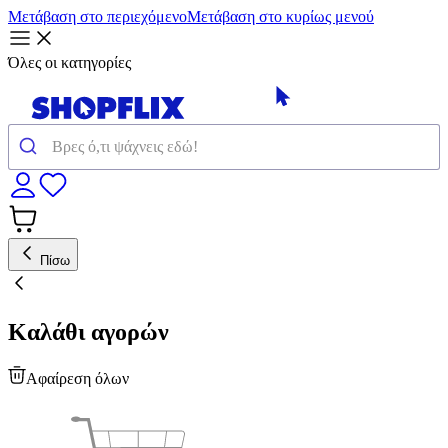
Μετάβαση στο περιεχόμενο
Μετάβαση στο κυρίως μενού
Όλες οι κατηγορίες
Πίσω
Καλάθι αγορών
Αφαίρεση όλων