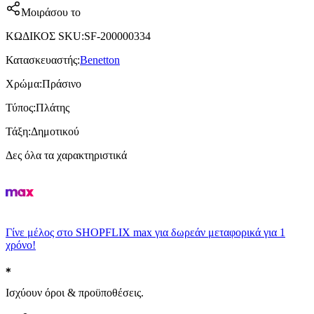
Μοιράσου το
ΚΩΔΙΚΟΣ SKU
:
SF-200000334
Κατασκευαστής
:
Benetton
Χρώμα
:
Πράσινο
Τύπος
:
Πλάτης
Τάξη
:
Δημοτικού
Δες όλα τα χαρακτηριστικά
Γίνε μέλος στο SHOPFLIX max για δωρεάν μεταφορικά για 1
χρόνο!
Ισχύουν όροι & προϋποθέσεις.