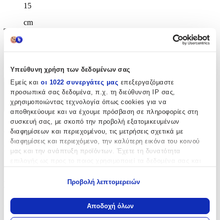
15
cm
Ύψος
:
42 εκ
cm
Υπεύθυνη χρήση των δεδομένων σας
Εμείς και
οι 1022 συνεργάτες μας
επεξεργαζόμαστε
Χαρακτηριστικά
προσωπικά σας δεδομένα, π.χ. τη διεύθυνση IP σας,
χρησιμοποιώντας τεχνολογία όπως cookies για να
+
αποθηκεύουμε και να έχουμε πρόσβαση σε πληροφορίες στη
συσκευή σας, με σκοπό την προβολή εξατομικευμένων
Χαρακτηριστικά
διαφημίσεων και περιεχομένου, τις μετρήσεις σχετικά με
διαφημίσεις και περιεχόμενο, την καλύτερη εικόνα του κοινού
Κατασκευαστής
:
μας και την ανάπτυξη προϊόντων. Έχετε τη δυνατότητα
επιλογής ως προς το ποιος χρησιμοποιεί τα δεδομένα σας και
Benetton
για ποιους σκοπούς.
Προβολή λεπτομερειών
Βασικά Χαρακτηριστικά
Εάν μας επιτρέπετε, θα θέλαμε επίσης:
Να συλλέξουμε πληροφορίες σχετικά με τη γεωγραφική
Χρώμα
:
Αποδοχή όλων
σας τοποθεσία, οι οποίες μπορεί να είναι ακριβείς σε