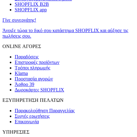
SHOPFLIX B2B
SHOPFLIX app
Γίνε συνεργάτης!
Άνοιξε τώρα το δικό σου κατάστημα SHOPFLIX και αύξησε τις
πωλήσεις σου.
ONLINE ΑΓΟΡΕΣ
Παραδόσεις
Επιστροφές προϊόντων
Τρόποι πληρωμής
Klarna
Προστασία αγορών
Άρθρο 39
Δωροκάρτες SHOPFLIX
ΕΞΥΠΗΡΕΤΗΣΗ ΠΕΛΑΤΩΝ
Παρακολούθηση Παραγγελίας
Συχνές ερωτήσεις
Επικοινωνία
ΥΠΗΡΕΣΙΕΣ