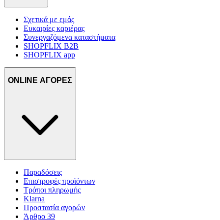
Σχετικά με εμάς
Ευκαιρίες καριέρας
Συνεργαζόμενα καταστήματα
SHOPFLIX B2B
SHOPFLIX app
ONLINE ΑΓΟΡΕΣ
Παραδόσεις
Επιστροφές προϊόντων
Τρόποι πληρωμής
Klarna
Προστασία αγορών
Άρθρο 39