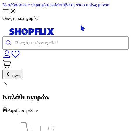
Μετάβαση στο περιεχόμενο
Μετάβαση στο κυρίως μενού
Όλες οι κατηγορίες
Πίσω
Καλάθι αγορών
Αφαίρεση όλων