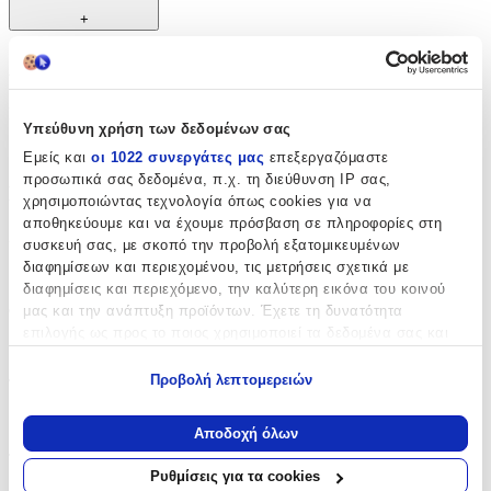
+
Χαρακτηριστικά
Κατασκευαστής
:
Υπεύθυνη χρήση των δεδομένων σας
Polo
Εμείς και
οι 1022 συνεργάτες μας
επεξεργαζόμαστε
προσωπικά σας δεδομένα, π.χ. τη διεύθυνση IP σας,
Βασικά Χαρακτηριστικά
χρησιμοποιώντας τεχνολογία όπως cookies για να
αποθηκεύουμε και να έχουμε πρόσβαση σε πληροφορίες στη
Χρώμα
:
συσκευή σας, με σκοπό την προβολή εξατομικευμένων
διαφημίσεων και περιεχομένου, τις μετρήσεις σχετικά με
Μαύρο
διαφημίσεις και περιεχόμενο, την καλύτερη εικόνα του κοινού
Φύλο
:
μας και την ανάπτυξη προϊόντων. Έχετε τη δυνατότητα
επιλογής ως προς το ποιος χρησιμοποιεί τα δεδομένα σας και
Unisex
για ποιους σκοπούς.
Προβολή λεπτομερειών
Τύπος
:
Εάν μας επιτρέπετε, θα θέλαμε επίσης:
Πλάτης
Να συλλέξουμε πληροφορίες σχετικά με τη γεωγραφική
Αποδοχή όλων
σας τοποθεσία, οι οποίες μπορεί να είναι ακριβείς σε
Τάξη
:
απόσταση μερικών μέτρων
Ρυθμίσεις για τα cookies
Να αναγνωρίσουμε τη συσκευή σας σαρώνοντας ενεργά