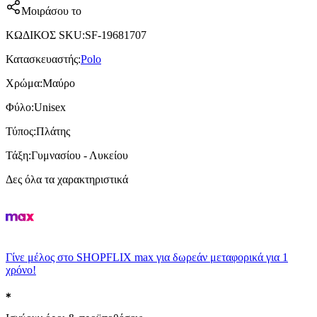
Μοιράσου το
ΚΩΔΙΚΟΣ SKU
:
SF-19681707
Κατασκευαστής
:
Polo
Χρώμα
:
Μαύρο
Φύλο
:
Unisex
Τύπος
:
Πλάτης
Τάξη
:
Γυμνασίου - Λυκείου
Δες όλα τα χαρακτηριστικά
Γίνε μέλος στο SHOPFLIX max για δωρεάν μεταφορικά για 1
χρόνο!