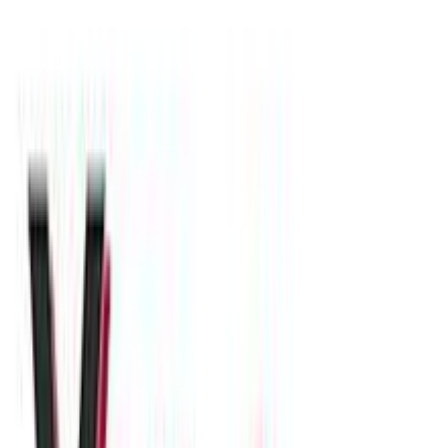
Βάλε τον ΤΚ σου για να μάθεις εκτιμώμενο κόστος και
ημερομηνία παράδοσης
Πίσω
€
7
80
Προσθήκη στο καλάθι
Xstyle
5.00
(
3
)
Παράδοση 2-3 ημέρες
Βάλε τον ΤΚ σου για να μάθεις εκτιμώμενο κόστος και