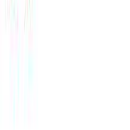
+
Χαρακτηριστικά
Κατασκευαστής
:
Kostibas Fashion
Βασικά Χαρακτηριστικά
Υλικό
:
Ατσάλι
Cuban
:
Ναι
Φύλο
:
Γυναίκα
Χρώμα Υλικού
: