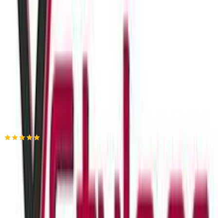
ημερομηνία παράδοσης
Πίσω
€
9
30
Προσθήκη στο καλάθι
Xstyle
5.00
(
3
)
Παράδοση 2-3 ημέρες
Βάλε τον ΤΚ σου για να μάθεις εκτιμώμενο κόστος και
ημερομηνία παράδοσης