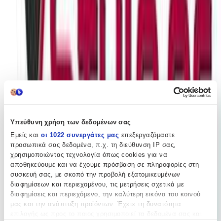
Πίσω
€
9
70
Προσθήκη στο καλάθι
Υπεύθυνη χρήση των δεδομένων σας
Περιγραφή
Εμείς και
οι 1022 συνεργάτες μας
επεξεργαζόμαστε
προσωπικά σας δεδομένα, π.χ. τη διεύθυνση IP σας,
Διακριτική αλλά εντυπωσιακή, η γυναικεία αλυσίδα λαιμού
χρησιμοποιώντας τεχνολογία όπως cookies για να
αναδεικνύει το στυλ και την κομψότητα κάθε γυναίκας. Με
μοναδικό design και λεπτομέρειες που λάμπουν, αυτό το κόσμημα
αποθηκεύουμε και να έχουμε πρόσβαση σε πληροφορίες στη
της εταιρίας Kostibas είναι η τέλεια προσθήκη σε κάθε εμφάνιση.
συσκευή σας, με σκοπό την προβολή εξατομικευμένων
διαφημίσεων και περιεχομένου, τις μετρήσεις σχετικά με
Περιγραφή
διαφημίσεις και περιεχόμενο, την καλύτερη εικόνα του κοινού
μας και την ανάπτυξη προϊόντων. Έχετε τη δυνατότητα
+
επιλογής ως προς το ποιος χρησιμοποιεί τα δεδομένα σας και