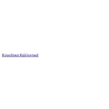
Το καλάθι είναι άδειο
Όλες οι κατηγορίες
Κορεάτικα Καλλυντικά
Ψάχνεις για δροσιά;
Γυναικεία Αλυσίδα Λαιμού Kostibas από Ατσάλι...