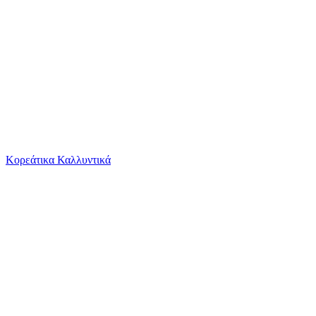
Το καλάθι είναι άδειο
Όλες οι κατηγορίες
Κορεάτικα Καλλυντικά
Ψάχνεις για δροσιά;
Γυναικεία Αλυσίδα Λαιμού Kostibas από Ατσάλι...