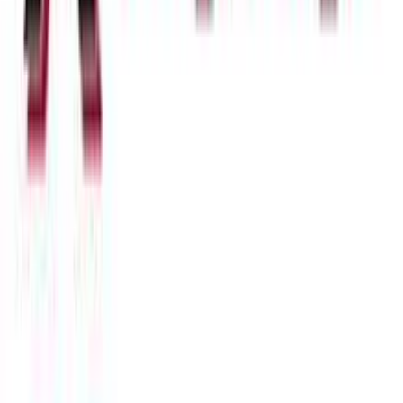
Χρώμα Υλικού
:
Κίτρινο
Λεπτομέρειες
Τύπος
:
Λαιμού
Σχέδιο
:
Cuban
Μήκος
:
40
cm
Χαρακτηριστικά
+