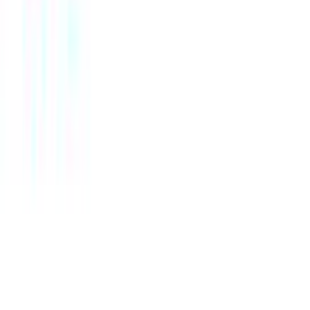
Χαρακτηριστικά
Κατασκευαστής
:
Kostibas Fashion
Βασικά Χαρακτηριστικά
Υλικό
:
Ατσάλι
Cuban
:
Ναι
Φύλο
:
Γυναίκα
Χρώμα Υλικού
:
Κίτρινο