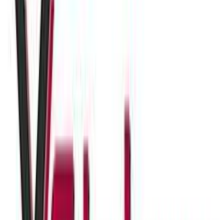
ημερομηνία παράδοσης
Πίσω
€
6
30
Προσθήκη στο καλάθι
valitsakimou.gr
4.54
(
13
)
Παράδοση 2-3 ημέρες
Βάλε τον ΤΚ σου για να μάθεις εκτιμώμενο κόστος και
ημερομηνία παράδοσης