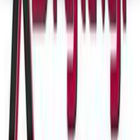
Δήλωση Cookies.
Διακριτική αλλά εντυπωσιακή, η γυναικεία αλυσίδα λαιμού
αναδεικνύει το στυλ και την κομψότητα κάθε γυναίκας. Με
Χρησιμοποιούμε cookies ώστε η τοποθεσία μας να λειτουργεί
μοναδικό design και λεπτομέρειες που λάμπουν, αυτό το κόσμημα
σωστά, να εξατομικεύουμε περιεχόμενο και διαφημίσεις, να
της εταιρίας Kostibas είναι η τέλεια προσθήκη σε κάθε εμφάνιση.
παρέχουμε λειτουργίες μέσων κοινωνικής δικτύωσης και να
αναλύουμε την κυκλοφορία μας. Εμείς και οι 1022 συνεργάτες
Χαρακτηριστικά
μας επεξεργαζόμαστε προσωπικά σας δεδομένα, π.χ. τη
διεύθυνση IP σας, χρησιμοποιώντας τεχνολογία όπως cookies
Κατασκευαστής
:
για να αποθηκεύουμε και να έχουμε πρόσβαση σε πληροφορίες
στη συσκευή σας, με σκοπό την προβολή εξατομικευμένων
Kostibas Fashion
διαφημίσεων και περιεχομένου, τις μετρήσεις σχετικά με
διαφημίσεις και περιεχόμενο, την καλύτερη εικόνα του κοινού
Βασικά Χαρακτηριστικά
μας και την ανάπτυξη προϊόντων. Επίσης, κοινοποιούμε
πληροφορίες σχετικά με την από μέρους σας χρήση της
Υλικό
:
τοποθεσίας μας στους συνεργάτες μέσων κοινωνικής
Ατσάλι
δικτύωσης, διαφημίσεων και ανάλυσης.
Cuban
:
Ναι
Φύλο
:
Γυναίκα