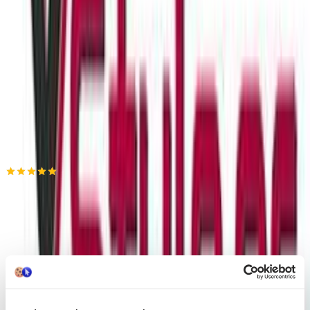
Πίσω
€
7
20
Προσθήκη στο καλάθι
Xstyle
5.00
(
3
)
Παράδοση 2-3 ημέρες
Βάλε τον ΤΚ σου για να μάθεις εκτιμώμενο κόστος και
ημερομηνία παράδοσης
Πίσω