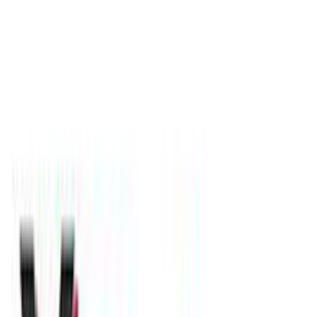
Βάλε τον ΤΚ σου για να μάθεις εκτιμώμενο κόστος και
ημερομηνία παράδοσης
Πίσω
€
6
00
Προσθήκη στο καλάθι
valitsakimou.gr
4.54
(
13
)
Παράδοση 2-3 ημέρες
Βάλε τον ΤΚ σου για να μάθεις εκτιμώμενο κόστος και