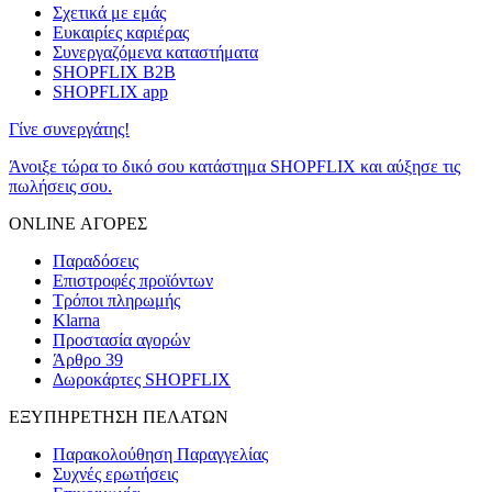
Σχετικά με εμάς
Ευκαιρίες καριέρας
Συνεργαζόμενα καταστήματα
SHOPFLIX B2B
SHOPFLIX app
Γίνε συνεργάτης!
Άνοιξε τώρα το δικό σου κατάστημα SHOPFLIX και αύξησε τις
πωλήσεις σου.
ONLINE ΑΓΟΡΕΣ
Παραδόσεις
Επιστροφές προϊόντων
Τρόποι πληρωμής
Klarna
Προστασία αγορών
Άρθρο 39
Δωροκάρτες SHOPFLIX
ΕΞΥΠΗΡΕΤΗΣΗ ΠΕΛΑΤΩΝ
Παρακολούθηση Παραγγελίας
Συχνές ερωτήσεις