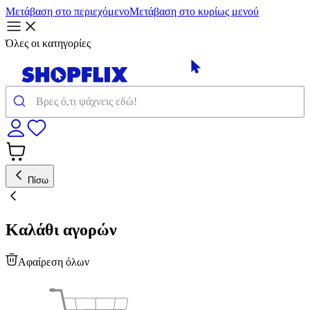
Μετάβαση στο περιεχόμενο
Μετάβαση στο κυρίως μενού
Όλες οι κατηγορίες
Πίσω
Καλάθι αγορών
Αφαίρεση όλων