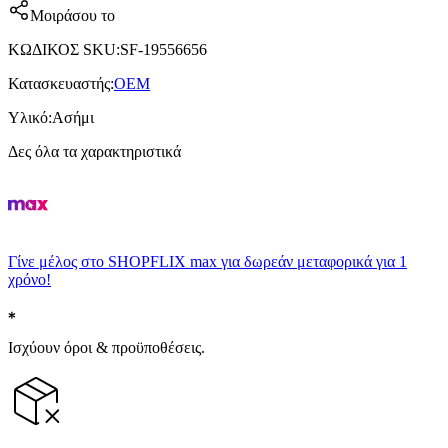
Μοιράσου το
ΚΩΔΙΚΟΣ SKU
:
SF-19556656
Κατασκευαστής
:
OEM
Υλικό
:
Ασήμι
Δες όλα τα χαρακτηριστικά
Γίνε μέλος στο SHOPFLIX max για δωρεάν μεταφορικά για 1
χρόνο!
Ισχύουν όροι & προϋποθέσεις.