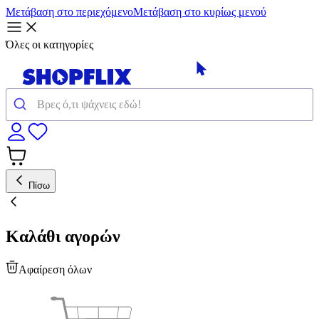
Μετάβαση στο περιεχόμενο
Μετάβαση στο κυρίως μενού
Όλες οι κατηγορίες
Πίσω
Καλάθι αγορών
Αφαίρεση όλων