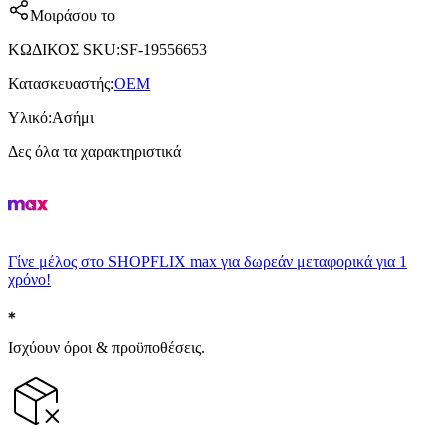
Μοιράσου το
ΚΩΔΙΚΟΣ SKU
:
SF-19556653
Κατασκευαστής
:
OEM
Υλικό
:
Ασήμι
Δες όλα τα χαρακτηριστικά
Γίνε μέλος στο SHOPFLIX max για δωρεάν μεταφορικά για 1
χρόνο!
Ισχύουν όροι & προϋποθέσεις.