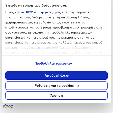
Υπεύθυνη χρήση των δεδομένων σας
OEM
Εμείς και
οι 1022 συνεργάτες μας
επεξεργαζόμαστε
Βασικά Χαρακτηριστικά
προσωπικά σας δεδομένα, π.χ. τη διεύθυνση IP σας,
χρησιμοποιώντας τεχνολογία όπως cookies για να
Υλικό
:
αποθηκεύουμε και να έχουμε πρόσβαση σε πληροφορίες στη
συσκευή σας, με σκοπό την προβολή εξατομικευμένων
Ασήμι
διαφημίσεων και περιεχομένου, τις μετρήσεις σχετικά με
διαφημίσεις και περιεχόμενο, την καλύτερη εικόνα του κοινού
Δίχρωμη
:
μας και την ανάπτυξη προϊόντων. Έχετε τη δυνατότητα
Όχι
επιλογής ως προς το ποιος χρησιμοποιεί τα δεδομένα σας και
για ποιους σκοπούς.
Επιχρυσωμένη
:
Προβολή λεπτομερειών
Εάν μας επιτρέπετε, θα θέλαμε επίσης:
Όχι
Να συλλέξουμε πληροφορίες σχετικά με τη γεωγραφική
Αποδοχή όλων
Φύλο
:
σας τοποθεσία, οι οποίες μπορεί να είναι ακριβείς σε
απόσταση μερικών μέτρων
Ρυθμίσεις για τα cookies
Γυναίκα
Να αναγνωρίσουμε τη συσκευή σας σαρώνοντας ενεργά
για συγκεκριμένα χαρακτηριστικά (δακτυλικό αποτύπωμα)
Λεπτομέρειες
Άρνηση
Μάθετε περισσότερα σχετικά με τον τρόπο επεξεργασίας των
προσωπικών σας δεδομένων και καθορίστε τις προτιμήσεις σας
Τύπος
:
στην
ενότητα “Λεπτομέρειες”
. Μπορείτε να αλλάξετε ή να