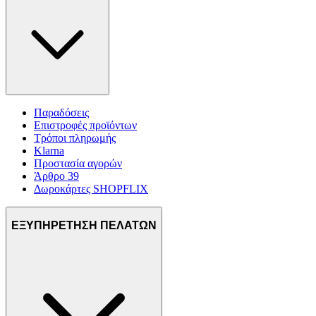
Παραδόσεις
Επιστροφές προϊόντων
Τρόποι πληρωμής
Klarna
Προστασία αγορών
Άρθρο 39
Δωροκάρτες SHOPFLIX
ΕΞΥΠΗΡΕΤΗΣΗ ΠΕΛΑΤΩΝ