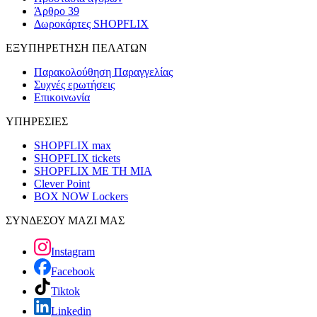
Άρθρο 39
Δωροκάρτες SHOPFLIX
ΕΞΥΠΗΡΕΤΗΣΗ ΠΕΛΑΤΩΝ
Παρακολούθηση Παραγγελίας
Συχνές ερωτήσεις
Επικοινωνία
ΥΠΗΡΕΣΙΕΣ
SHOPFLIX max
SHOPFLIX tickets
SHOPFLIX ΜΕ ΤΗ ΜΙΑ
Clever Point
BOX NOW Lockers
ΣΥΝΔΕΣΟΥ ΜΑΖΙ ΜΑΣ
Instagram
Facebook
Tiktok
Linkedin