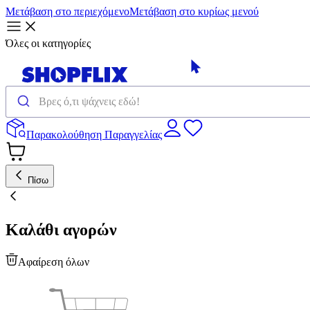
Μετάβαση στο περιεχόμενο
Μετάβαση στο κυρίως μενού
Όλες οι κατηγορίες
Παρακολούθηση Παραγγελίας
Πίσω
Καλάθι αγορών
Αφαίρεση όλων