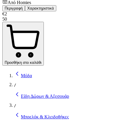
Από
Homies
Περιγραφή
Χαρακτηριστικά
€
2
50
Προσθήκη στο καλάθι
Μόδα
/
Είδη Δώρων & Αξεσουάρ
/
Μπρελόκ & Κλειδοθήκες