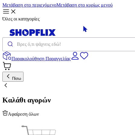
Μετάβαση στο περιεχόμενο
Μετάβαση στο κυρίως μενού
Όλες οι κατηγορίες
Παρακολούθηση Παραγγελίας
Πίσω
Καλάθι αγορών
Αφαίρεση όλων