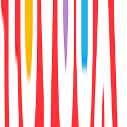
Χαρακτηριστικά
Συγγραφέας
:
Lisa Jewell
Εκδότης
:
Penguin (Cornerstone)
Ημερομηνία Έκδοσης
:
27/04/2023
Έτος Έκδοσης
:
2023
Αριθμός Σελίδων
:
464
Διαστάσεις
:
2.7x12.9x19.8