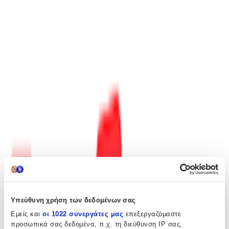
Περιγραφή
LONDON. Early morning, June 2019: on the foreshore of the river
Thames, a bag of bones is discovered. Human bones. DCI Samuel
Owusu is called to the scene and quickly sends the bag for forensic
examination. The bones are those of a young woman, killed by a
blow to the head many years ago. Also inside the bag is a trail of
clues, in particular the seeds of a rare tree which lead DCI Owusu
back to a mansion in Chelsea where, nearly thirty years previously,
three people lay dead in a kitchen, and a baby waited upstairs for
someone to pick her up. The clues point forward too to a brother
and sister in Chicago searching for the only person who can make
sense of their pasts. Four deaths. An unsolved mystery. A family
whose secrets can't stay buried for ever ...
Περιγραφή
+
Περιγραφή
Υπεύθυνη χρήση των δεδομένων σας
LONDON. Early morning, June 2019: on the foreshore of the river
Εμείς και
οι 1022 συνεργάτες μας
επεξεργαζόμαστε
Thames, a bag of bones is discovered. Human bones. DCI Samuel
προσωπικά σας δεδομένα, π.χ. τη διεύθυνση IP σας,
Owusu is called to the scene and quickly sends the bag for forensic