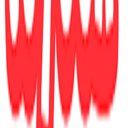
cm
Γλώσσα
:
Αγγλικά
ISBN
:
9781529158564
Αξιολογήσεις
Προς το παρόν δεν υπάρχουν άλλες αξιολογήσεις. Όταν
προστεθούν, θα εμφανιστούν εδώ.
Πώς υπολογίζεται η βαθμολογία
Η τελική βαθμολογία βασίζεται αποκλειστικά σε κριτικές χρηστών
που έχουν πραγματοποιήσει αγορά μέσω SHOPFLIX ή έχουν
επιβεβαιώσει την αγορά τους.
Γράψου στο Νewsletter μας για νέα & προσφορές!
Εγγραφή
Πατώντας «Εγγραφή» αποδέχεσαι τους
όρους χρήσης