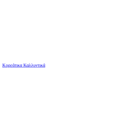
Το καλάθι είναι άδειο
Όλες οι κατηγορίες
Κορεάτικα Καλλυντικά
Ψάχνεις για δροσιά;
The Family Remains