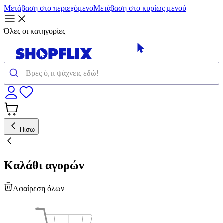
Μετάβαση στο περιεχόμενο
Μετάβαση στο κυρίως μενού
Όλες οι κατηγορίες
Πίσω
Καλάθι αγορών
Αφαίρεση όλων