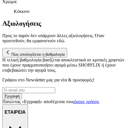
Χρώμα
:
αναλύουμε την κυκλοφορία μας. Εμείς και οι 1022 συνεργάτες
μας επεξεργαζόμαστε προσωπικά σας δεδομένα, π.χ. τη
Κόκκινο
διεύθυνση IP σας, χρησιμοποιώντας τεχνολογία όπως cookies
για να αποθηκεύουμε και να έχουμε πρόσβαση σε πληροφορίες
Αξιολογήσεις
στη συσκευή σας, με σκοπό την προβολή εξατομικευμένων
διαφημίσεων και περιεχομένου, τις μετρήσεις σχετικά με
Προς το παρόν δεν υπάρχουν άλλες αξιολογήσεις. Όταν
διαφημίσεις και περιεχόμενο, την καλύτερη εικόνα του κοινού
προστεθούν, θα εμφανιστούν εδώ.
μας και την ανάπτυξη προϊόντων. Επίσης, κοινοποιούμε
πληροφορίες σχετικά με την από μέρους σας χρήση της
Πώς υπολογίζεται η βαθμολογία
τοποθεσίας μας στους συνεργάτες μέσων κοινωνικής
Η τελική βαθμολογία βασίζεται αποκλειστικά σε κριτικές χρηστών
δικτύωσης, διαφημίσεων και ανάλυσης.
που έχουν πραγματοποιήσει αγορά μέσω SHOPFLIX ή έχουν
επιβεβαιώσει την αγορά τους.
Γράψου στο Νewsletter μας για νέα & προσφορές!
Εγγραφή
Πατώντας «Εγγραφή» αποδέχεσαι τους
όρους χρήσης
ΕΤΑΙΡΕΙΑ