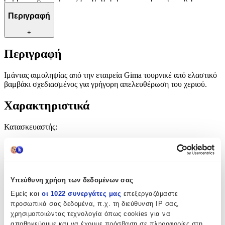
Περιγραφή
+
Περιγραφή
Ιμάντας αιμοληψίας από την εταιρεία Gima τουρνικέ από ελαστικό
βαμβάκι σχεδιασμένος για γρήγορη απελευθέρωση του χεριού.
Χαρακτηριστικά
Κατασκευαστής
:
Gima
Τύπος
:
Ενηλίκων
Υπεύθυνη χρήση των δεδομένων σας
Εμείς και
οι 1022 συνεργάτες μας
επεξεργαζόμαστε
Μήκος Ιμάντα
:
προσωπικά σας δεδομένα, π.χ. τη διεύθυνση IP σας,
40
χρησιμοποιώντας τεχνολογία όπως cookies για να
αποθηκεύουμε και να έχουμε πρόσβαση σε πληροφορίες στη