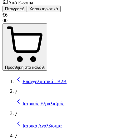
Από
E-soma
Περιγραφή
Χαρακτηριστικά
€
6
00
Προσθήκη στο καλάθι
Επαγγελματικά - B2B
/
Ιατρικός Εξοπλισμός
/
Ιατρικά Αναλώσιμα
/