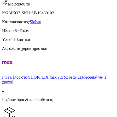
Μοιράσου το
ΚΩΔΙΚΟΣ SKU
:
SF-19430102
Κατασκευαστής
:
Sluban
Ηλικία
:
6+ Ετών
Υλικό
:
Πλαστικά
Δες όλα τα χαρακτηριστικά
Γίνε μέλος στο SHOPFLIX max για δωρεάν μεταφορικά για 1
χρόνο!
Ισχύουν όροι & προϋποθέσεις.