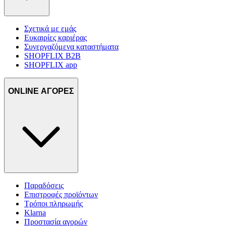
Σχετικά με εμάς
Ευκαιρίες καριέρας
Συνεργαζόμενα καταστήματα
SHOPFLIX B2B
SHOPFLIX app
ONLINE ΑΓΟΡΕΣ
Παραδόσεις
Επιστροφές προϊόντων
Τρόποι πληρωμής
Klarna
Προστασία αγορών