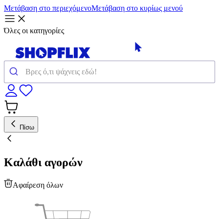
Μετάβαση στο περιεχόμενο
Μετάβαση στο κυρίως μενού
Όλες οι κατηγορίες
Πίσω
Καλάθι αγορών
Αφαίρεση όλων