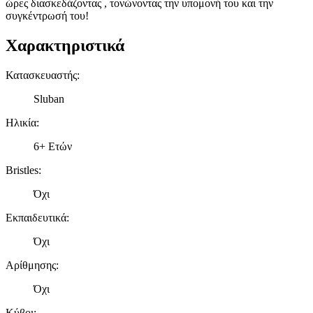
ώρες διασκεδάζοντας , τονώνοντας την υπομονή του και την
συγκέντρωσή του!
Χαρακτηριστικά
Κατασκευαστής
:
Sluban
Ηλικία
:
6+ Ετών
Bristles
:
Όχι
Εκπαιδευτικά
:
Όχι
Αρίθμησης
:
Όχι
Κύβοι
: