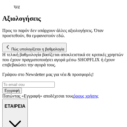
μας επεξεργαζόμαστε προσωπικά σας δεδομένα, π.χ. τη
τμχ
διεύθυνση IP σας, χρησιμοποιώντας τεχνολογία όπως cookies
για να αποθηκεύουμε και να έχουμε πρόσβαση σε πληροφορίες
Αξιολογήσεις
στη συσκευή σας, με σκοπό την προβολή εξατομικευμένων
διαφημίσεων και περιεχομένου, τις μετρήσεις σχετικά με
Προς το παρόν δεν υπάρχουν άλλες αξιολογήσεις. Όταν
διαφημίσεις και περιεχόμενο, την καλύτερη εικόνα του κοινού
προστεθούν, θα εμφανιστούν εδώ.
μας και την ανάπτυξη προϊόντων. Επίσης, κοινοποιούμε
πληροφορίες σχετικά με την από μέρους σας χρήση της
Πώς υπολογίζεται η βαθμολογία
τοποθεσίας μας στους συνεργάτες μέσων κοινωνικής
Η τελική βαθμολογία βασίζεται αποκλειστικά σε κριτικές χρηστών
δικτύωσης, διαφημίσεων και ανάλυσης.
που έχουν πραγματοποιήσει αγορά μέσω SHOPFLIX ή έχουν
επιβεβαιώσει την αγορά τους.
Γράψου στο Νewsletter μας για νέα & προσφορές!
Εγγραφή
Πατώντας «Εγγραφή» αποδέχεσαι τους
όρους χρήσης
ΕΤΑΙΡΕΙΑ