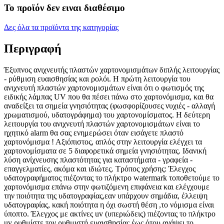
Το προϊόν δεν ειναι διαθέσιμο
Δες όλα τα προϊόντα της κατηγορίας
Περιγραφή
Έξυπνος ανιχνευτής πλαστών χαρτονομισμάτων διπλής λειτουργίας
- ρύθμιση ευαισθησίας και ρολόι. Η πρώτη λειτουργία του
ανιχνευτή πλαστών χαρτονομισμάτων είναι ότι ο φωτισμός της
ειδικής λάμπας UV που θα πέσει πάνω στο χαρτονόμισμα, και θα
αναδείξει τα σημεία γνησιότητας (φωσφορίζουσες νυχιές - αλλαγή
χρωματισμού, υδατογράφημα) του χαρτονομίσματος. Η δεύτερη
λειτουργία του ανιχνευτή πλαστών χαρτονομισμάτων είναι το
ηχητικό alarm θα σας ενημερώσει όταν εισάγετε πλαστό
χαρτονόμισμα ! Αξιόπιστος, απλός στην λειτουργία ελέγχει τα
χαρτονομίσματα σε 5 διαφορετικά σημεία γνησιότητας. Ιδανική
λύση ανίχνευσης πλαστότητας για καταστήματα - γραφεία -
επαγγελματίες, ακόμα και ιδιώτες. Τρόπος χρήσης: Έλεγχος
υδατογραφήματος πιέζοντας το πλήκτρο watermark τοποθετούμε το
χαρτονόμισμα επάνω στην φωτιζόμενη επιφάνεια και ελέγχουμε
την ποιότητα της υδατογραφίας,εαν υπάρχουν σημάδια, έλλειψη
υδατογραφίας, κακή ποιότητα η όχι σωστή θέση ,το νόμισμα είναι
ύποπτο. Έλεγχος με ακτίνες uv (υπεριώδεις) πιέζοντας το πλήκτρο
uv ρυθμίστε τον ρυθμιστή ευαισθησίας έως ότου ανάψει το