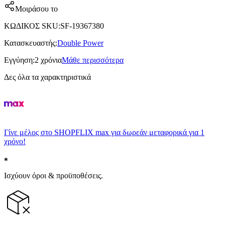
Μοιράσου το
ΚΩΔΙΚΟΣ SKU
:
SF-19367380
Κατασκευαστής
:
Double Power
Εγγύηση
:
2 χρόνια
Μάθε περισσότερα
Δες όλα τα χαρακτηριστικά
Γίνε μέλος στο SHOPFLIX max για δωρεάν μεταφορικά για 1
χρόνο!
Ισχύουν όροι & προϋποθέσεις.