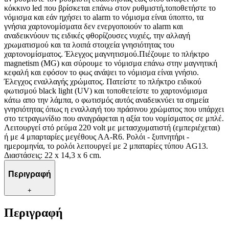
κόκκινο led που βρίσκεται επάνω στον ρυθμιστή,τοποθετήστε το
νόμισμα και εάν ηχήσει το alarm το νόμισμα είναι ύποπτο, τα
γνήσια χαρτονομίσματα δεν ενεργοποιούν το alarm και
αναδεικνύουν τις ειδικές φθορίζουσες νυχιές, την αλλαγή
χρωματισμού και τα λοιπά στοιχεία γνησιότητας του
χαρτονομίσματος. Έλεγχος μαγνητισμού.Πιέζουμε το πλήκτρο
magnetism (MG) και σύρουμε το νόμισμα επάνω στην μαγνητική
κεφαλή και εφόσον το φως ανάψει το νόμισμα είναι γνήσιο.
Έλεγχος εναλλαγής χρώματος. Πατείστε το πλήκτρο ειδικού
φωτισμού black light (UV) και τοποθετείστε το χαρτονόμισμα
κάτω απο την λάμπα, ο φωτισμός αυτός αναδεικνύει τα σημεία
γνησιότητας όπως η εναλλαγή του πράσινου χρώματος που υπάρχει
στο τετραγωνίδιο που αναγράφεται η αξία του νομίσματος σε μπλέ.
Λειτουργεί στό ρεύμα 220 volt με μετασχυματιστή (εμπεριέχεται)
ή με 4 μπαρταρίες μεγέθους ΑΑ-R6. Ρολόι - ξυπνητήρι -
ημερομηνία, το ρολόι λειτουργεί με 2 μπαταρίες τύπου AG13.
Διαστάσεις: 22 x 14,3 x 6 cm.
Περιγραφή
+
Περιγραφή