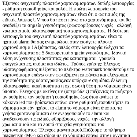
Έξυπνος ανιχνευτής πλαστών χαρτονομισμάτων διπλής λειτουργίας
- ρύθμιση ευαισθησίας και ρολόι. Η πρώτη λειτουργία του
ανιχνευτή πλαστών χαρτονομισμάτων είναι ότι ο φωτισμός της
ειδικής λάμπας UV που θα πέσει πάνω στο χαρτονόμισμα, και θα
αναδείξει τα σημεία γνησιότητας (φωσφορίζουσες νυχιές - αλλαγή
χρωματισμού, υδατογράφημα) του χαρτονομίσματος. Η δεύτερη
λειτουργία του ανιχνευτή πλαστών χαρτονομισμάτων είναι το
ηχητικό alarm θα σας ενημερώσει όταν εισάγετε πλαστό
χαρτονόμισμα ! Αξιόπιστος, απλός στην λειτουργία ελέγχει τα
χαρτονομίσματα σε 5 διαφορετικά σημεία γνησιότητας. Ιδανική
λύση ανίχνευσης πλαστότητας για καταστήματα - γραφεία -
επαγγελματίες, ακόμα και ιδιώτες. Τρόπος χρήσης: Έλεγχος
υδατογραφήματος πιέζοντας το πλήκτρο watermark τοποθετούμε το
χαρτονόμισμα επάνω στην φωτιζόμενη επιφάνεια και ελέγχουμε
την ποιότητα της υδατογραφίας,εαν υπάρχουν σημάδια, έλλειψη
υδατογραφίας, κακή ποιότητα η όχι σωστή θέση ,το νόμισμα είναι
ύποπτο. Έλεγχος με ακτίνες uv (υπεριώδεις) πιέζοντας το πλήκτρο
uv ρυθμίστε τον ρυθμιστή ευαισθησίας έως ότου ανάψει το
κόκκινο led που βρίσκεται επάνω στον ρυθμιστή,τοποθετήστε το
νόμισμα και εάν ηχήσει το alarm το νόμισμα είναι ύποπτο, τα
γνήσια χαρτονομίσματα δεν ενεργοποιούν το alarm και
αναδεικνύουν τις ειδικές φθορίζουσες νυχιές, την αλλαγή
χρωματισμού και τα λοιπά στοιχεία γνησιότητας του
χαρτονομίσματος. Έλεγχος μαγνητισμού.Πιέζουμε το πλήκτρο
magnetism (MG) και σύρουμε το νόμισμα επάνω στην μαγνητική