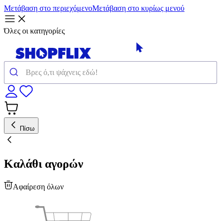
Μετάβαση στο περιεχόμενο
Μετάβαση στο κυρίως μενού
Όλες οι κατηγορίες
Πίσω
Καλάθι αγορών
Αφαίρεση όλων