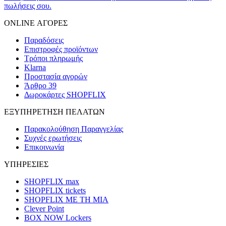
πωλήσεις σου.
ONLINE ΑΓΟΡΕΣ
Παραδόσεις
Επιστροφές προϊόντων
Τρόποι πληρωμής
Klarna
Προστασία αγορών
Άρθρο 39
Δωροκάρτες SHOPFLIX
ΕΞΥΠΗΡΕΤΗΣΗ ΠΕΛΑΤΩΝ
Παρακολούθηση Παραγγελίας
Συχνές ερωτήσεις
Επικοινωνία
ΥΠΗΡΕΣΙΕΣ
SHOPFLIX max
SHOPFLIX tickets
SHOPFLIX ΜΕ ΤΗ ΜΙΑ
Clever Point
BOX NOW Lockers